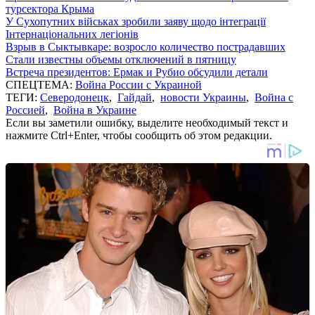
турсектора Крыма
У Сухопутних військах зробили заяву щодо інтеграції
Інтернаціональних легіонів
Взрыв в Сыктывкаре: возросло количество пострадавших
Стали известны объемы отключений в пятницу
Встреча президентов: Ермак и Рубио обсудили детали
СПЕЦТЕМА:
Война России с Украиной
ТЕГИ:
Северодонецк
,
Гайдай
,
новости Украины
,
Война с
Россией
,
Война в Украине
Если вы заметили ошибку, выделите необходимый текст и
нажмите Ctrl+Enter, чтобы сообщить об этом редакции.