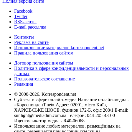
Полная версия сайта
Facebook
Twitter
RSS-ленты
E-mail рассылка
Контакты
Реклама на сайте
Использование материалов korrespondent.net
Правила пользования сайтом
Договор пользования сайтом
Политика в сфере конфиденциальности и персональных
данных
Пользовательское соглашение
Редакция
© 2000-2026, Korrespondent.net
Субъект в сфере онлайн-медиа Название онлайн-медиа -
«КореспонденТ.net» Адрес: 02091, місто Київ,
ХАРКІВСЬКЕ ШОСЕ, будинок 172-Б, офіс 208/1 E-mail:
sunlight@mediadim.com.ua
Телефон: 044-205-43-00
Идентификатор медиа - R40-06068
Использование любых материалов, размещённых на
сайте, разрешается при условии ссылки на