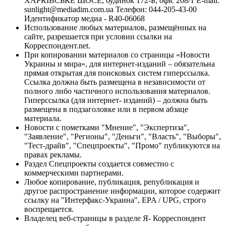
ХАРКІВСЬКЕ ШОСЕ, будинок 172-Б, офіс 208/1 E-mail:
sunlight@mediadim.com.ua
Телефон: 044-205-43-00
Идентификатор медиа - R40-06068
Использование любых материалов, размещённых на
сайте, разрешается при условии ссылки на
Корреспондент.net.
При копировании материалов со страницы «Новости
Украины и мира», для интернет-изданий – обязательна
прямая открытая для поисковых систем гиперссылка.
Ссылка должна быть размещена в независимости от
полного либо частичного использования материалов.
Гиперссылка (для интернет- изданий) – должна быть
размещена в подзаголовке или в первом абзаце
материала.
Новости с пометками "Мнение", "Экспертиза",
"Заявление", "Регионы", "Деньги", "Власть", "Выборы",
"Тест-драйв", "Спецпроекты", "Промо" публикуются на
правах рекламы.
Раздел Спецпроекты создается совместно с
коммерческими партнерами.
Любое копирование, публикация, републикация и
другое распространение информации, которое содержит
ссылку на "Интерфакс-Украина", EPA / UPG, строго
воспрещается.
Владелец веб-страницы в разделе Я- Корреспондент