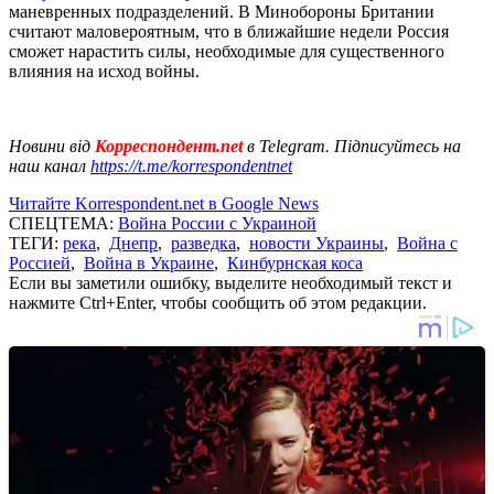
маневренных подразделений. В Минобороны Британии
считают маловероятным, что в ближайшие недели Россия
сможет нарастить силы, необходимые для существенного
влияния на исход войны.
Новини від
Корреспондент.net
в Telegram. Підписуйтесь на
наш канал
https://t.me/korrespondentnet
Читайте Korrespondent.net в Google News
СПЕЦТЕМА:
Война России с Украиной
ТЕГИ:
река
,
Днепр
,
разведка
,
новости Украины
,
Война с
Россией
,
Война в Украине
,
Кинбурнская коса
Если вы заметили ошибку, выделите необходимый текст и
нажмите Ctrl+Enter, чтобы сообщить об этом редакции.