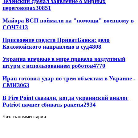
Зеленский сделал заявление о мирных
переговорах
30851
Майора ВСП поймали на "помощи" военному в
СОЧ
7413
Присвоение средств ПриватБанка: дело
Коломойского направлено в суд
4808
Украина впервые в мире провела воздушный
штурм с использованием роботов
4770
Иран готовил удар по трем объектам в Украине -
СМИ
3063
В Fire Point сказали, когда украинский аналог
Patriot начнет сбивать ракеты
2934
Читать комментарии