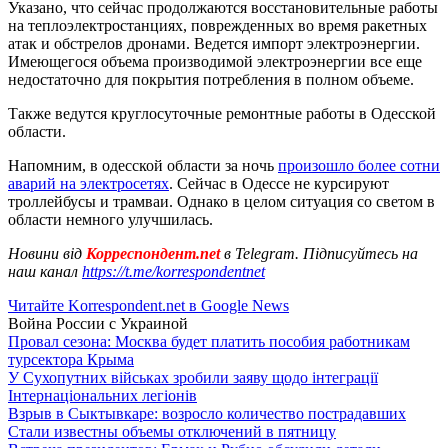
Указано, что сейчас продолжаются восстановительные работы
на теплоэлектростанциях, поврежденных во время ракетных
атак и обстрелов дронами. Ведется импорт электроэнергии.
Имеющегося объема производимой электроэнергии все еще
недостаточно для покрытия потребления в полном объеме.
Также ведутся круглосуточные ремонтные работы в Одесской
области.
Напомним, в одесской области за ночь
произошло более сотни
аварий на электросетях
. Сейчас в Одессе не курсируют
троллейбусы и трамваи. Однако в целом ситуация со светом в
области немного улучшилась.
Новини від
Корреспондент.net
в Telegram. Підписуйтесь на
наш канал
https://t.me/korrespondentnet
Читайте Korrespondent.net в Google News
Война России с Украиной
Провал сезона: Москва будет платить пособия работникам
турсектора Крыма
У Сухопутних військах зробили заяву щодо інтеграції
Інтернаціональних легіонів
Взрыв в Сыктывкаре: возросло количество пострадавших
Стали известны объемы отключений в пятницу