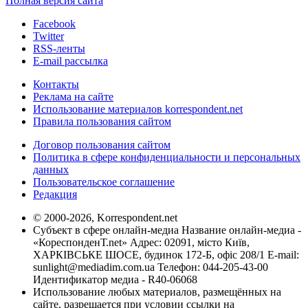
Полная версия сайта
Facebook
Twitter
RSS-ленты
E-mail рассылка
Контакты
Реклама на сайте
Использование материалов korrespondent.net
Правила пользования сайтом
Договор пользования сайтом
Политика в сфере конфиденциальности и персональных
данных
Пользовательское соглашение
Редакция
© 2000-2026, Korrespondent.net
Субъект в сфере онлайн-медиа Название онлайн-медиа -
«КореспонденТ.net» Адрес: 02091, місто Київ,
ХАРКІВСЬКЕ ШОСЕ, будинок 172-Б, офіс 208/1 E-mail:
sunlight@mediadim.com.ua
Телефон: 044-205-43-00
Идентификатор медиа - R40-06068
Использование любых материалов, размещённых на
сайте, разрешается при условии ссылки на