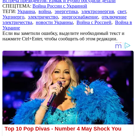
Встреча президентов: Ермак и Рубио обсудили детали
СПЕЦТЕМА:
Война России с Украиной
ТЕГИ:
Украина
,
война
,
энергетика
,
электроэнергия
,
свет
,
Укрэнерго
,
электричество
,
энергоснабжение
,
отключение
электричества
,
новости Украины
,
Война с Россией
,
Война в
Украине
Если вы заметили ошибку, выделите необходимый текст и
нажмите Ctrl+Enter, чтобы сообщить об этом редакции.