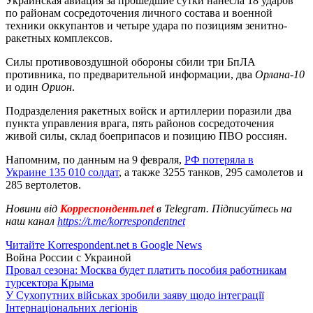
Украинская авиация за прошедшие сутки нанесла 18 ударов
по районам сосредоточения личного состава и военной
техники оккупантов и четыре удара по позициям зенитно-
ракетных комплексов.
Силы противовоздушной обороны сбили три БпЛА
противника, по предварительной информации, два
Орлана-10
и один
Орион
.
Подразделения ракетных войск и артиллерии поразили два
пункта управления врага, пять районов сосредоточения
живой силы, склад боеприпасов и позицию ПВО россиян.
Напомним, по данным на 9 февраля,
РФ потеряла в
Украине 135 010 солдат
, а также 3255 танков, 295 самолетов и
285 вертолетов.
Новини від
Корреспондент.net
в Telegram. Підписуйтесь на
наш канал
https://t.me/korrespondentnet
Читайте Korrespondent.net в Google News
Война России с Украиной
Провал сезона: Москва будет платить пособия работникам
турсектора Крыма
У Сухопутних військах зробили заяву щодо інтеграції
Інтернаціональних легіонів