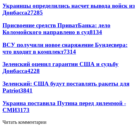
Украинцы определились насчет вывода войск из
Донбасса
27285
Присвоение средств ПриватБанка: дело
Коломойского направлено в суд
8134
ВСУ получили новое снаряжение Бундесвера:
что входит в комплект
7314
Зеленский оценил гарантии США и судьбу
Донбасса
4228
Зеленский: США будут поставлять ракеты для
Patriot
3841
Украина поставила Путина перед дилеммой -
СМИ
3173
Читать комментарии