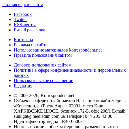
Полная версия сайта
Facebook
Twitter
RSS-ленты
E-mail рассылка
Контакты
Реклама на сайте
Использование материалов korrespondent.net
Правила пользования сайтом
Договор пользования сайтом
Политика в сфере конфиденциальности и персональных
данных
Пользовательское соглашение
Редакция
© 2000-2026, Korrespondent.net
Субъект в сфере онлайн-медиа Название онлайн-медиа -
«КореспонденТ.net» Адрес: 02091, місто Київ,
ХАРКІВСЬКЕ ШОСЕ, будинок 172-Б, офіс 208/1 E-mail:
sunlight@mediadim.com.ua
Телефон: 044-205-43-00
Идентификатор медиа - R40-06068
Использование любых материалов, размещённых на