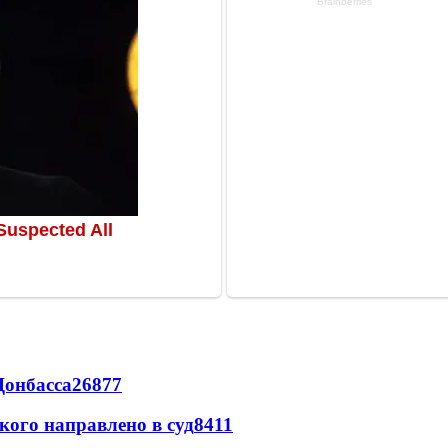
Донбасса
26877
кого направлено в суд
8411