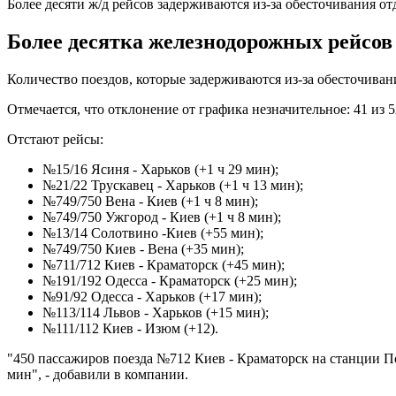
Более десяти ж/д рейсов задерживаются из-за обесточивания о
Более десятка железнодорожных рейсов 
Количество поездов, которые задерживаются из-за обесточивани
Отмечается, что отклонение от графика незначительное: 41 из 
Отстают рейсы:
№15/16 Ясиня - Харьков (+1 ч 29 мин);
№21/22 Трускавец - Харьков (+1 ч 13 мин);
№749/750 Вена - Киев (+1 ч 8 мин);
№749/750 Ужгород - Киев (+1 ч 8 мин);
№13/14 Солотвино -Киев (+55 мин);
№749/750 Киев - Вена (+35 мин);
№711/712 Киев - Краматорск (+45 мин);
№191/192 Одесса - Краматорск (+25 мин);
№91/92 Одесса - Харьков (+17 мин);
№113/114 Львов - Харьков (+15 мин);
№111/112 Киев - Изюм (+12).
"450 пассажиров поезда №712 Киев - Краматорск на станции П
мин", - добавили в компании.