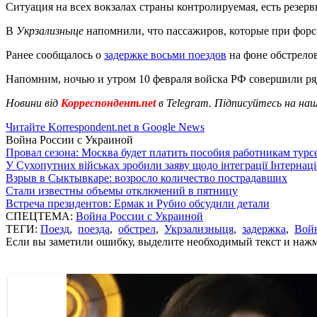
Ситуация на всех вокзалах страны контролируемая, есть резер
В
Укрзализныце
напомнили, что пассажиров, которые при форс-
Ранее сообщалось о
задержке восьми поездов
на фоне обстрелов
Напомним, ночью и утром 10 февраля войска РФ совершили ря
Новини від
Корреспондент.net
в Telegram. Підписуйтесь на на
Читайте Korrespondent.net в Google News
Война России с Украиной
Провал сезона: Москва будет платить пособия работникам тур
У Сухопутних військах зробили заяву щодо інтеграції Інтернац
Взрыв в Сыктывкаре: возросло количество пострадавших
Стали известны объемы отключений в пятницу
Встреча президентов: Ермак и Рубио обсудили детали
СПЕЦТЕМА:
Война России с Украиной
ТЕГИ:
Поезд
,
поезда
,
обстрел
,
Укрзализныця
,
задержка
,
Войн
Если вы заметили ошибку, выделите необходимый текст и нажми