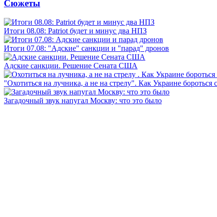
Сюжеты
Итоги 08.08: Patriot будет и минус два НПЗ
Итоги 07.08: "Адские" санкции и "парад" дронов
Адские санкции. Решение Сената США
"Охотиться на лучника, а не на стрелу". Как Украине бороться 
Загадочный звук напугал Москву: что это было