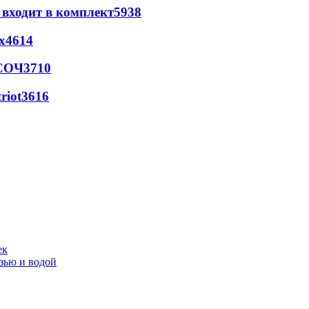
 входит в комплект
5938
х
4614
 СОЧ
3710
riot
3616
ек
язью и водой