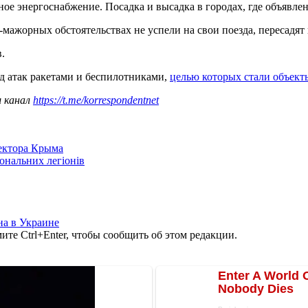
вное энергоснабжение. Посадка и высадка в городах, где объявле
мажорных обстоятельствах не успели на свои поезда, пересадят
.
д атак ракетами и беспилотниками,
целью которых стали объект
ш канал
https://t.me/korrespondentnet
сектора Крыма
іональних легіонів
а в Украине
те Ctrl+Enter, чтобы сообщить об этом редакции.