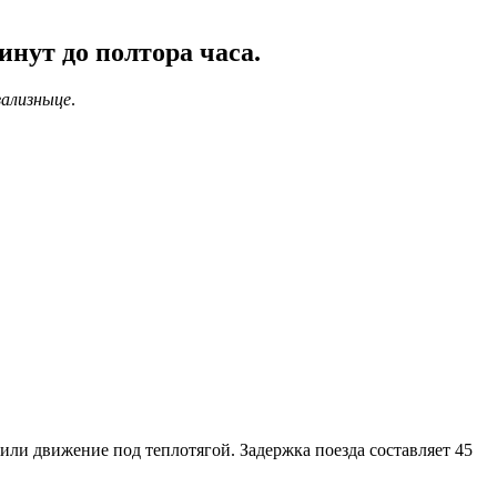
нут до полтора часа.
зализныце
.
ли движение под теплотягой. Задержка поезда составляет 45