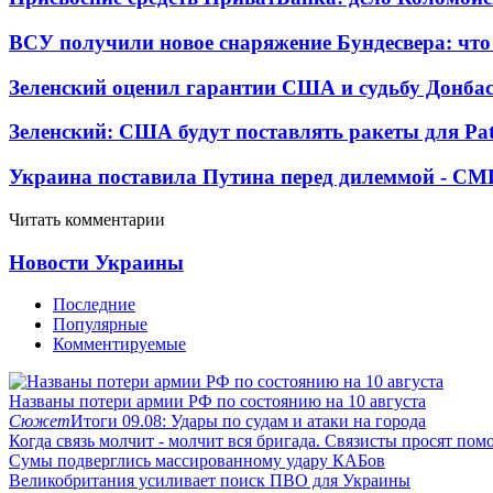
ВСУ получили новое снаряжение Бундесвера: что
Зеленский оценил гарантии США и судьбу Донбас
Зеленский: США будут поставлять ракеты для Pat
Украина поставила Путина перед дилеммой - СМ
Читать комментарии
Новости Украины
Последние
Популярные
Комментируемые
Названы потери армии РФ по состоянию на 10 августа
Сюжет
Итоги 09.08: Удары по судам и атаки на города
Когда связь молчит - молчит вся бригада. Связисты просят по
Сумы подверглись массированному удару КАБов
Великобритания усиливает поиск ПВО для Украины