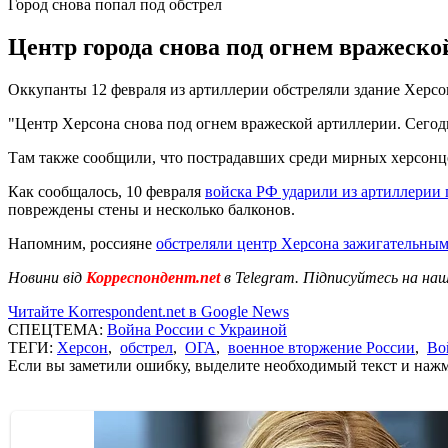
Город снова попал под обстрел
Центр города снова под огнем вражеско
Оккупанты 12 февраля из артиллерии обстреляли здание Херс
"Центр Херсона снова под огнем вражеской артиллерии. Сегодн
Там также сообщили, что пострадавших среди мирных херсонце
Как сообщалось, 10 февраля
войска РФ ударили из артиллерии
повреждены стены и несколько балконов.
Напомним, россияне
обстреляли центр Херсона зажигательным
Новини від
Корреспондент.net
в Telegram. Підписуйтесь на на
Читайте Korrespondent.net в Google News
СПЕЦТЕМА:
Война России с Украиной
ТЕГИ:
Херсон
,
обстрел
,
ОГА
,
военное вторжение России
,
Во
Если вы заметили ошибку, выделите необходимый текст и нажми