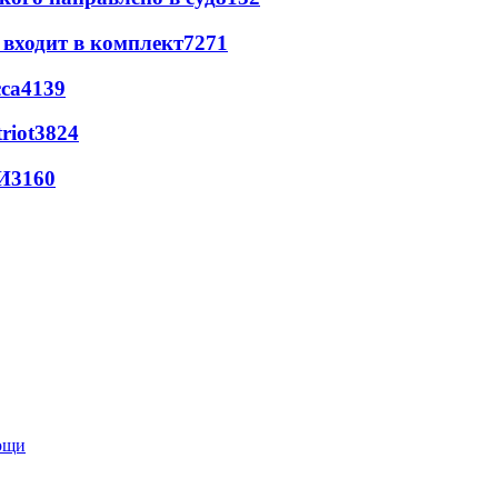
 входит в комплект
7271
са
4139
riot
3824
И
3160
мощи