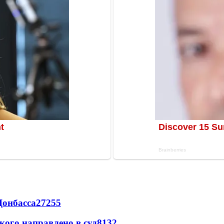
Донбасса
27255
кого направлено в суд
8132