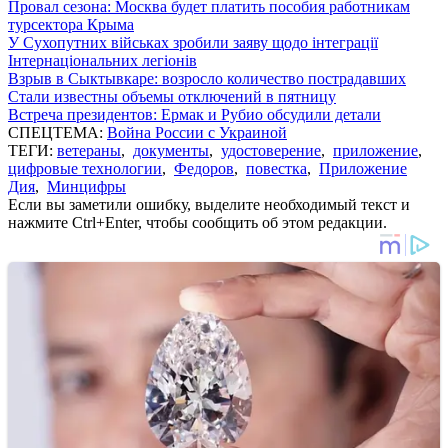
Провал сезона: Москва будет платить пособия работникам
турсектора Крыма
У Сухопутних військах зробили заяву щодо інтеграції
Інтернаціональних легіонів
Взрыв в Сыктывкаре: возросло количество пострадавших
Стали известны объемы отключений в пятницу
Встреча президентов: Ермак и Рубио обсудили детали
СПЕЦТЕМА:
Война России с Украиной
ТЕГИ:
ветераны
,
документы
,
удостоверение
,
приложение
,
цифровые технологии
,
Федоров
,
повестка
,
Приложение
Дия
,
Минцифры
Если вы заметили ошибку, выделите необходимый текст и
нажмите Ctrl+Enter, чтобы сообщить об этом редакции.