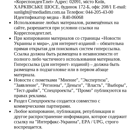
«КореспонденТ.net» Адрес: 02091, місто Київ,
ХАРКІВСЬКЕ ШОСЕ, будинок 172-Б, офіс 208/1 E-mail:
sunlight@mediadim.com.ua
Телефон: 044-205-43-00
Идентификатор медиа - R40-06068
Использование любых материалов, размещённых на
сайте, разрешается при условии ссылки на
Корреспондент.net.
При копировании материалов со страницы «Новости
Украины и мира», для интернет-изданий – обязательна
прямая открытая для поисковых систем гиперссылка.
Ссылка должна быть размещена в независимости от
полного либо частичного использования материалов.
Гиперссылка (для интернет- изданий) – должна быть
размещена в подзаголовке или в первом абзаце
материала.
Новости с пометками "Мнение", "Экспертиза",
"Заявление", "Регионы", "Деньги", "Власть", "Выборы",
"Тест-драйв", "Спецпроекты", "Промо" публикуются на
правах рекламы.
Раздел Спецпроекты создается совместно с
коммерческими партнерами.
Любое копирование, публикация, републикация и
другое распространение информации, которое содержит
ссылку на "Интерфакс-Украина", EPA / UPG, строго
воспрещается.