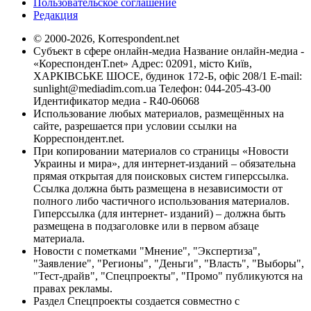
Пользовательское соглашение
Редакция
© 2000-2026, Korrespondent.net
Субъект в сфере онлайн-медиа Название онлайн-медиа -
«КореспонденТ.net» Адрес: 02091, місто Київ,
ХАРКІВСЬКЕ ШОСЕ, будинок 172-Б, офіс 208/1 E-mail:
sunlight@mediadim.com.ua
Телефон: 044-205-43-00
Идентификатор медиа - R40-06068
Использование любых материалов, размещённых на
сайте, разрешается при условии ссылки на
Корреспондент.net.
При копировании материалов со страницы «Новости
Украины и мира», для интернет-изданий – обязательна
прямая открытая для поисковых систем гиперссылка.
Ссылка должна быть размещена в независимости от
полного либо частичного использования материалов.
Гиперссылка (для интернет- изданий) – должна быть
размещена в подзаголовке или в первом абзаце
материала.
Новости с пометками "Мнение", "Экспертиза",
"Заявление", "Регионы", "Деньги", "Власть", "Выборы",
"Тест-драйв", "Спецпроекты", "Промо" публикуются на
правах рекламы.
Раздел Спецпроекты создается совместно с