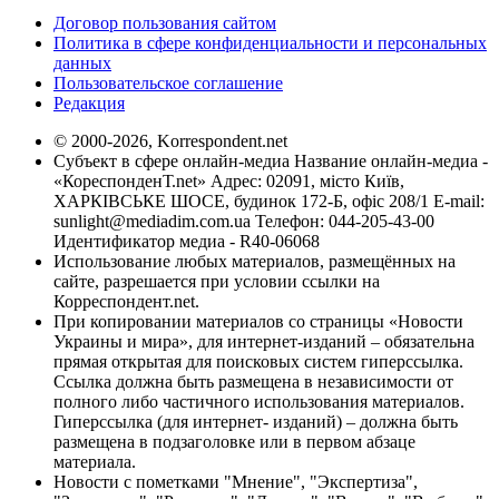
Договор пользования сайтом
Политика в сфере конфиденциальности и персональных
данных
Пользовательское соглашение
Редакция
© 2000-2026, Korrespondent.net
Субъект в сфере онлайн-медиа Название онлайн-медиа -
«КореспонденТ.net» Адрес: 02091, місто Київ,
ХАРКІВСЬКЕ ШОСЕ, будинок 172-Б, офіс 208/1 E-mail:
sunlight@mediadim.com.ua
Телефон: 044-205-43-00
Идентификатор медиа - R40-06068
Использование любых материалов, размещённых на
сайте, разрешается при условии ссылки на
Корреспондент.net.
При копировании материалов со страницы «Новости
Украины и мира», для интернет-изданий – обязательна
прямая открытая для поисковых систем гиперссылка.
Ссылка должна быть размещена в независимости от
полного либо частичного использования материалов.
Гиперссылка (для интернет- изданий) – должна быть
размещена в подзаголовке или в первом абзаце
материала.
Новости с пометками "Мнение", "Экспертиза",