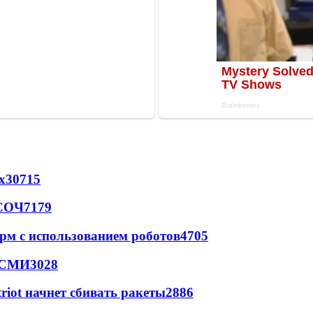
х
30715
 СОЧ
7179
рм с использованием роботов
4705
- СМИ
3028
triot начнет сбивать ракеты
2886