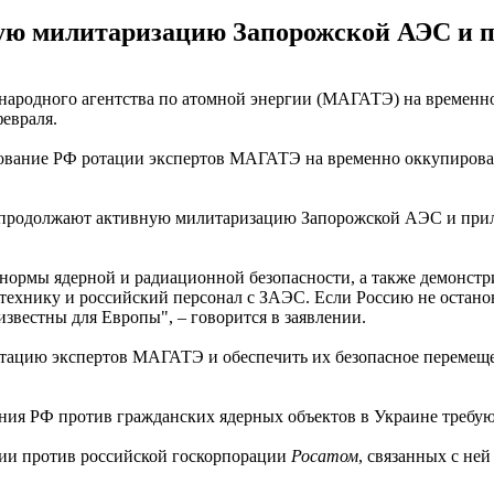
ую милитаризацию Запорожской АЭС и 
народного агентства по атомной энергии (МАГАТЭ) на временн
евраля.
ование РФ ротации экспертов МАГАТЭ на временно оккупирова
а продолжают активную милитаризацию Запорожской АЭС и прил
нормы ядерной и радиационной безопасности, а также демонст
хнику и российский персонал с ЗАЭС. Если Россию не останови
 известны для Европы", – говорится в заявлении.
отацию экспертов МАГАТЭ и обеспечить их безопасное переме
ения РФ против гражданских ядерных объектов в Украине требу
ии против российской госкорпорации
Росатом
, связанных с не