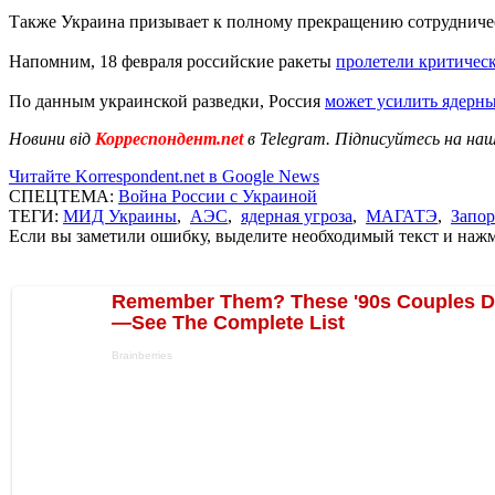
Также Украина призывает к полному прекращению сотрудничес
Напомним, 18 февраля российские ракеты
пролетели критичес
По данным украинской разведки, Россия
может усилить ядерн
Новини від
Корреспондент.net
в Telegram. Підписуйтесь на на
Читайте Korrespondent.net в Google News
СПЕЦТЕМА:
Война России с Украиной
ТЕГИ:
МИД Украины
,
АЭС
,
ядерная угроза
,
МАГАТЭ
,
Запо
Если вы заметили ошибку, выделите необходимый текст и нажми