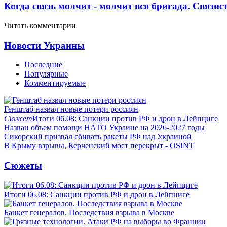
Когда связь молчит - молчит вся бригада. Связи
Читать комментарии
Новости Украины
Последние
Популярные
Комментируемые
Генштаб назвал новые потери россиян
Сюжет
Итоги 06.08: Санкции против РФ и дрон в Лейпциге
Назван объем помощи НАТО Украине на 2026-2027 годы
Сикорский призвал сбивать ракеты РФ над Украиной
В Крыму взрывы, Керченский мост перекрыт - OSINT
Сюжеты
Итоги 06.08: Санкции против РФ и дрон в Лейпциге
Банкет генералов. Последствия взрыва в Москве