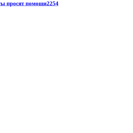
сты просят помощи
2254