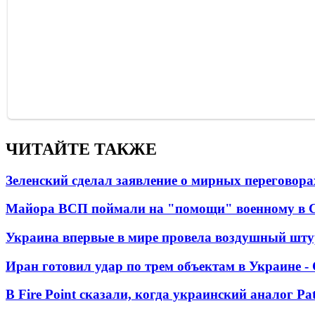
ЧИТАЙТЕ ТАКЖЕ
Зеленский сделал заявление о мирных переговора
Майора ВСП поймали на "помощи" военному в
Украина впервые в мире провела воздушный шту
Иран готовил удар по трем объектам в Украине 
В Fire Point сказали, когда украинский аналог Pa