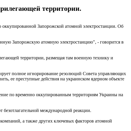
прилегающей территории.
о оккупированной Запорожской атомной электростанции. Об
нную Запорожскую атомную электростанцию", - говорится в
егающей территории, размещая там военную технику и
рирует полное игнорирование резолюций Совета управляющих
ть, ее преступные действия на украинском ядерном объекте
щение по временно оккупированным территориям Украины на
ют безотлагательной международной реакции.
й компаний, а также других ключевых факторов атомной