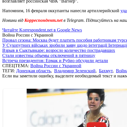
возглавляет российская ЧВК "Вагнер".
Напомним, 16 февраля оккупанты нанесли артиллерийский
уда
Новини від
Корреспондент.net
в Telegram. Підписуйтесь на на
Читайте Korrespondent.net в Google News
Война России с Украиной
Провал сезона: Москва будет платить пособия работникам тур
У Сухопутних військах зробили заяву щодо інтеграції Інтернац
Взрыв в Сыктывкаре: возросло количество пострадавших
Стали известны объемы отключений в пятницу
Встреча президентов: Ермак и Рубио обсудили детали
СПЕЦТЕМА:
Война России с Украиной
ТЕГИ:
Донецкая область
,
Владимир Зеленский
,
Бахмут
,
Война
Если вы заметили ошибку, выделите необходимый текст и нажми