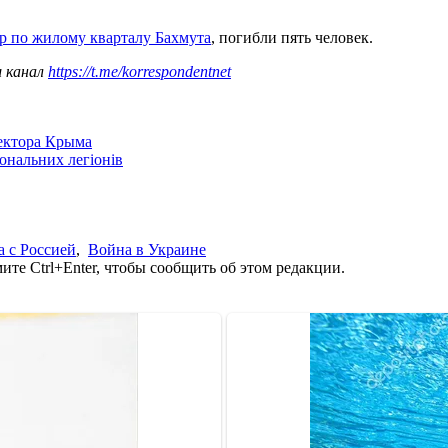
р по жилому кварталу Бахмута
, погибли пять человек.
ш канал
https://t.me/korrespondentnet
сектора Крыма
іональних легіонів
 с Россией
,
Война в Украине
те Ctrl+Enter, чтобы сообщить об этом редакции.