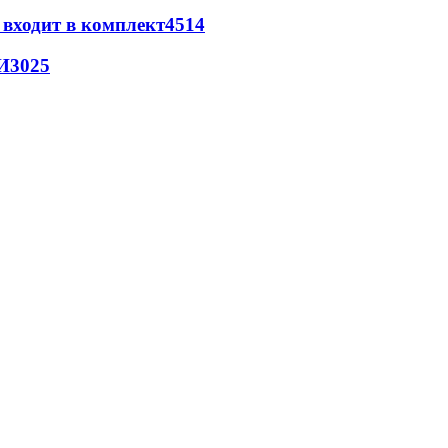
 входит в комплект
4514
И
3025