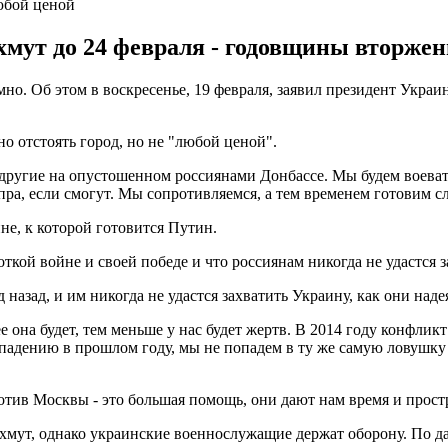
любой ценой
хмут до 24 февраля - годовщины вторжен
умно. Об этом в воскресенье, 19 февраля, заявил президент Укр
 отстоять город, но не "любой ценой".
 другие на опустошенном россиянами Донбассе. Мы будем воевать
пра, если смогут. Мы сопротивляемся, а тем временем готовим сл
не, к которой готовится Путин.
откой войне и своей победе и что россиянам никогда не удастся 
 назад, и им никогда не удастся захватить Украину, как они наде
 она будет, тем меньше у нас будет жертв. В 2014 году конфликт
падению в прошлом году, мы не попадем в ту же самую ловушку
тив Москвы - это большая помощь, они дают нам время и простр
хмут, однако украинские военнослужащие держат оборону. По д