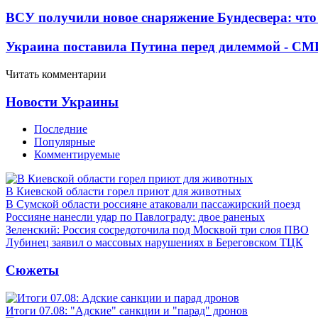
ВСУ получили новое снаряжение Бундесвера: что
Украина поставила Путина перед дилеммой - СМ
Читать комментарии
Новости Украины
Последние
Популярные
Комментируемые
В Киевской области горел приют для животных
В Сумской области россияне атаковали пассажирский поезд
Россияне нанесли удар по Павлограду: двое раненых
Зеленский: Россия сосредоточила под Москвой три слоя ПВО
Лубинец заявил о массовых нарушениях в Береговском ТЦК
Сюжеты
Итоги 07.08: "Адские" санкции и "парад" дронов