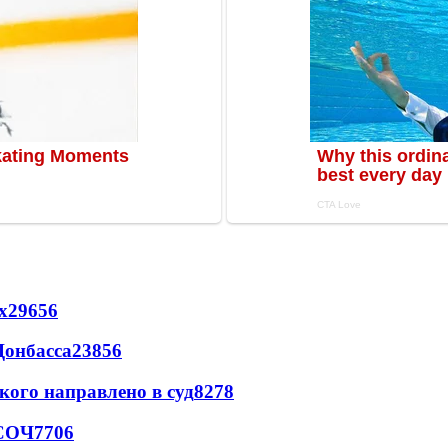
х
29656
Донбасса
23856
кого направлено в суд
8278
 СОЧ
7706