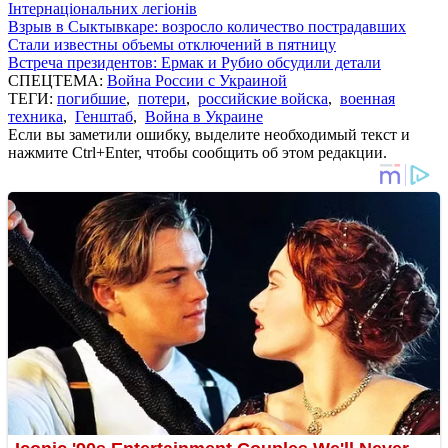
Інтернаціональних легіонів
Взрыв в Сыктывкаре: возросло количество пострадавших
Стали известны объемы отключений в пятницу
Встреча президентов: Ермак и Рубио обсудили детали
СПЕЦТЕМА:
Война России с Украиной
ТЕГИ:
погибшие
,
потери
,
российские войска
,
военная
техника
,
Генштаб
,
Война в Украине
Если вы заметили ошибку, выделите необходимый текст и
нажмите Ctrl+Enter, чтобы сообщить об этом редакции.