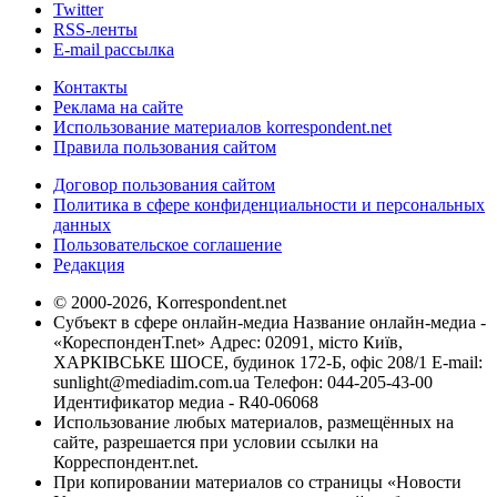
Twitter
RSS-ленты
E-mail рассылка
Контакты
Реклама на сайте
Использование материалов korrespondent.net
Правила пользования сайтом
Договор пользования сайтом
Политика в сфере конфиденциальности и персональных
данных
Пользовательское соглашение
Редакция
© 2000-2026, Korrespondent.net
Субъект в сфере онлайн-медиа Название онлайн-медиа -
«КореспонденТ.net» Адрес: 02091, місто Київ,
ХАРКІВСЬКЕ ШОСЕ, будинок 172-Б, офіс 208/1 E-mail:
sunlight@mediadim.com.ua
Телефон: 044-205-43-00
Идентификатор медиа - R40-06068
Использование любых материалов, размещённых на
сайте, разрешается при условии ссылки на
Корреспондент.net.
При копировании материалов со страницы «Новости