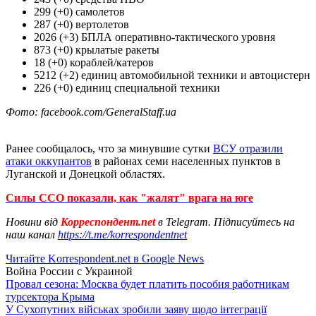
299 (+0) самолетов
287 (+0) вертолетов
2026 (+3) БПЛА оперативно-тактического уровня
873 (+0) крылатые ракеты
18 (+0) кораблей/катеров
5212 (+2) единиц автомобильной техники и автоцистерн
226 (+0) единиц специальной техники
Фото: facebook.com/GeneralStaff.ua
Ранее сообщалось, что за минувшие сутки
ВСУ отразили
атаки оккупантов
в районах семи населенных пунктов в
Луганской и Донецкой областях.
Силы ССО показали, как "жалят" врага на юге
Новини від
Корреспондент.net
в Telegram. Підписуйтесь на
наш канал
https://t.me/korrespondentnet
Читайте Korrespondent.net в Google News
Война России с Украиной
Провал сезона: Москва будет платить пособия работникам
турсектора Крыма
У Сухопутних військах зробили заяву щодо інтеграції