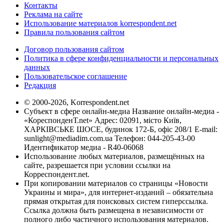
Контакты
Реклама на сайте
Использование материалов korrespondent.net
Правила пользования сайтом
Договор пользования сайтом
Политика в сфере конфиденциальности и персональных
данных
Пользовательское соглашение
Редакция
© 2000-2026, Korrespondent.net
Субъект в сфере онлайн-медиа Название онлайн-медиа -
«КореспонденТ.net» Адрес: 02091, місто Київ,
ХАРКІВСЬКЕ ШОСЕ, будинок 172-Б, офіс 208/1 E-mail:
sunlight@mediadim.com.ua
Телефон: 044-205-43-00
Идентификатор медиа - R40-06068
Использование любых материалов, размещённых на
сайте, разрешается при условии ссылки на
Корреспондент.net.
При копировании материалов со страницы «Новости
Украины и мира», для интернет-изданий – обязательна
прямая открытая для поисковых систем гиперссылка.
Ссылка должна быть размещена в независимости от
полного либо частичного использования материалов.