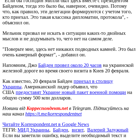
"Если бы господин Милли был здесь вместе с президентом
Байденом, тогда это было бы, наверное, очевидно. Потому
что, как правило, эти делегации формируются с учетом того,
кто приехал. Это такая классика дипломатии, протокола", -
объяснил он.
Мельник призвал не искать в ситуации каких-то двойных
мыслов и не додумывать то, чего нет на самом деле.
"Поверьте мне, здесь нет никаких подводных камней. Это был
очень камерный формат", - добавил он.
Напомним, Джо
Байден провел около 20 часов
на украинской
железной дороге во время своего визита в Киев 20 февраля.
Как известно, 20 февраля Байден
приехал в столицу
Украины
. Американский лидер объявил, что
США
предоставят Украине новый пакет военной помощи
на
общую сумму 500 млн долларов.
Новини від
Корреспондент.net
в Telegram. Підписуйтесь на
наш канал
https://t.me/korrespondentnet
Читайте Korrespondent.net в Google News
ТЕГИ:
МИД Украины
,
Байден
,
визит
,
Валерий Залужный
Если вы заметили ошибку, выделите необходимый текст и