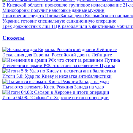
В Киевской области произошло групповое изнасилование 21-л
Минобороны получит налоговые данные мужчин
Присвоение средств ПриватБанка: дело Коломойского направле
Украина готовит специальную санкционную операцию
Трех должностных лиц ТЦК разоблачили в фиктивных мобили
Сюжеты
Эскалация для Европы. Российский дрон в Лейпциге
Изменения в армии РФ: что стоит за решением Путина
Итоги 5.8: Удар по Киеву и нехватка антибаллистики
Пытаются взломать Киев. Реакция Запада на удар
Итоги 04.08: "Сафари" в Херсоне и итоги операции