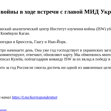
войны в ходе встречи с главой МИД Укр
нский аналитический центр Институт изучения войны (ISW) убеж
 Кимберли Каган.
поездки в Брюссель, Гаагу и Нью-Йорк.
утро начинаете день. Она уже год господствует в украинских заг
 комментируют, отвечают, обновляют карту. Мы обменялись мнен
исал Кулеба, поблагодарив команду ISW за их вклад в победу в 
то за год Россия не смогла достичь ни одной из заявленных це
ш канал
https://t.me/korrespondentnet
аине