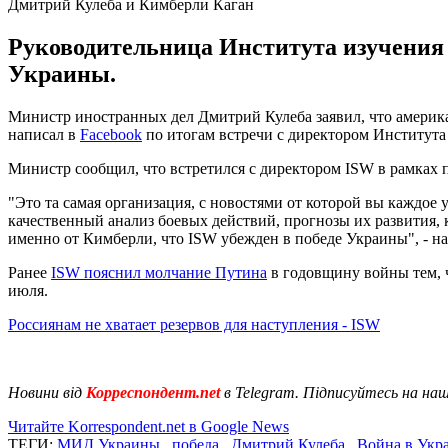
Дмитрий Кулеба и Кимберли Каган
Руководительница Института изучения 
Украины.
Министр иностранных дел Дмитрий Кулеба заявил, что америка
написал в
Facebook
по итогам встречи с директором Института
Министр сообщил, что встретился с директором ISW в рамках 
"Это та самая организация, с новостями от которой вы каждое 
качественный анализ боевых действий, прогнозы их развития,
именно от Кимберли, что ISW убежден в победе Украины", - нап
Ранее
ISW пояснил молчание Путина
в годовщину войны тем, ч
июля.
Россиянам не хватает резервов для наступления - ISW
Новини від
Корреспондент.net
в Telegram. Підписуйтесь на на
Читайте Korrespondent.net в Google News
ТЕГИ:
МИД Украины
,
победа
,
Дмитрий Кулеба
,
Война в Укр