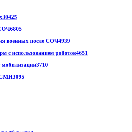
х
30425
 СОЧ
6805
ия военных после СОЧ
4939
рм с использованием роботов
4651
т мобилизации
3710
- СМИ
3095