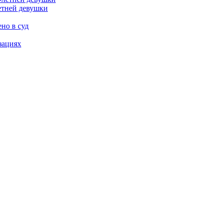
етней девушки
но в суд
зациях