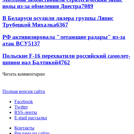
воды из-за обмеления Днестра
7089
В Беларуси осудили лидера группы Ляпис
Трубецкой Михалка
6367
РФ активизировала "летающие радары" из-за
атак ВСУ
5137
Польские F-16 перехватили российский самолет-
шпион над Балтикой
4762
Читать комментарии
Полная версия сайта
Facebook
Twitter
RSS-ленты
E-mail рассылка
Контакты
Реклама на сайте