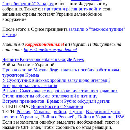
"порабощенной" Западом
в послании Федеральному
собранию. Также он
пригрозил расширить войну
, если
западные страны поставят Украине дальнобойное
вооружение.
После этого в Офисе президента
заявили о "таежном тупике"
Путин
а.
Новини від
Корреспондент.net
в Telegram. Підписуйтесь на
наш канал
https://t.me/korrespondentnet
Читайте Korrespondent.net в Google News
Война России с Украиной
Провал сезона: Москва будет платить пособия работникам
турсектора Крыма
У Сухопутних військах зробили заяву щодо інтеграції
Інтернаціональних легіонів
Взрыв в Сыктывкаре: возросло количество пострадавших
Стали известны объемы отключений в пятницу
Встреча президентов: Ермак и Рубио обсудили детали
СПЕЦТЕМА:
Война России с Украиной
ТЕГИ:
Россия
,
Украина
,
война
,
Путин
,
Владимир Путин
,
новости Украины
,
Война с Россией
,
Война в Украине
,
ISW
Если вы заметили ошибку, выделите необходимый текст и
нажмите Ctrl+Enter, чтобы сообщить об этом редакции.