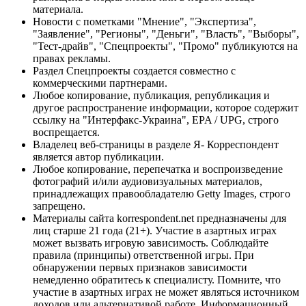
материала.
Новости с пометками "Мнение", "Экспертиза",
"Заявление", "Регионы", "Деньги", "Власть", "Выборы",
"Тест-драйв", "Спецпроекты", "Промо" публикуются на
правах рекламы.
Раздел Спецпроекты создается совместно с
коммерческими партнерами.
Любое копирование, публикация, републикация и
другое распространение информации, которое содержит
ссылку на "Интерфакс-Украина", EPA / UPG, строго
воспрещается.
Владелец веб-страницы в разделе Я- Корреспондент
является автор публикации.
Любое копирование, перепечатка и воспроизведение
фотографий и/или аудиовизуальных материалов,
принадлежащих правообладателю Getty Images, строго
запрещено.
Материалы сайта korrespondent.net предназначены для
лиц старше 21 года (21+). Участие в азартных играх
может вызвать игровую зависимость. Соблюдайте
правила (принципы) ответственной игры. При
обнаружении первых признаков зависимости
немедленно обратитесь к специалисту. Помните, что
участие в азартных играх не может являться источником
доходов или альтернативой работе. Информационный