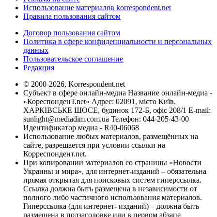
Использование материалов korrespondent.net
Правила пользования сайтом
Договор пользования сайтом
Политика в сфере конфиденциальности и персональных
данных
Пользовательское соглашение
Редакция
© 2000-2026, Korrespondent.net
Субъект в сфере онлайн-медиа Название онлайн-медиа -
«КореспонденТ.net» Адрес: 02091, місто Київ,
ХАРКІВСЬКЕ ШОСЕ, будинок 172-Б, офіс 208/1 E-mail:
sunlight@mediadim.com.ua
Телефон: 044-205-43-00
Идентификатор медиа - R40-06068
Использование любых материалов, размещённых на
сайте, разрешается при условии ссылки на
Корреспондент.net.
При копировании материалов со страницы «Новости
Украины и мира», для интернет-изданий – обязательна
прямая открытая для поисковых систем гиперссылка.
Ссылка должна быть размещена в независимости от
полного либо частичного использования материалов.
Гиперссылка (для интернет- изданий) – должна быть
размещена в подзаголовке или в первом абзаце