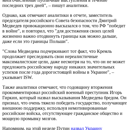
многочисленные публичные выступления в течение
последних трех дней", – пишут аналитики.
Однако, как отмечают аналитики в отчете, заместитель
председателя российского Совета безопасности Дмитрий
Медведев провокационно высказался о том, что РФ "победит
в войне", и повторил, что "для достижения своих целей
жизненно важно отодвинуть границы как можно дальше,
даже если это границы Польши".
"Слова Медведева подчеркивают тот факт, что Кремль
продолжает преследовать свои нереалистичные
максималистские цели, даже несмотря на то, что он не может
предложить российскому народу никаких значительных
успехов после года дорогостоящей войны в Украине", –
указывает ISW.
Также аналитики отмечают, что годовщину вторжения
прокомментировал российский военный преступник Игорь
Гиркин, который назвал высказывания Медведева бредом. Он
признал, что очень тяжело победить государство, получающее
внешнюю поддержку, используя немотивированные
российские войска, отсутствующее гражданское общество и
мощную промывку мозгов.
Напомним, на этой неделе Путин
назвал Украину