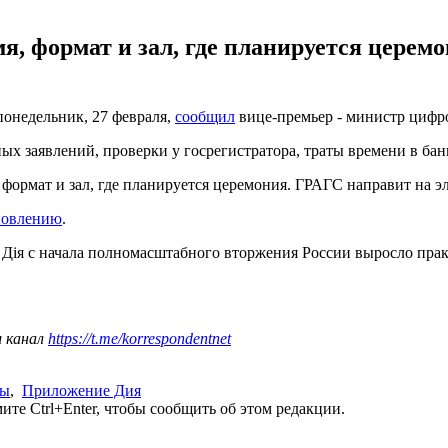
я, формат и зал, где планируется цере
 понедельник, 27 февраля,
сообщил
вице-премьер - министр циф
х заявлений, проверки у госрегистратора, траты времени в банк
 формат и зал, где планируется церемония. ГРАГС направит на э
новлению
.
Дія с начала полномасштабного вторжения России выросло прак
ш канал
https://t.me/korrespondentnet
ны
,
Приложение Дия
те Ctrl+Enter, чтобы сообщить об этом редакции.