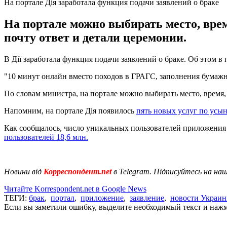
На портале Дія заработала функция подачи заявлений о браке
На портале можно выбирать место, врем
почту ответ и детали церемонии.
В Дії заработала функция подачи заявлений о браке. Об этом в
"10 минут онлайн вместо походов в ГРАГС, заполнения бумажны
По словам министра, на портале можно выбирать место, время,
Напомним, на портале Дія появилось
пять новых услуг по усы
Как сообщалось, число уникальных пользователей приложения 
пользователей 18,6 млн.
Новини від
Корреспондент.net
в Telegram. Підписуйтесь на на
Читайте Korrespondent.net в Google News
ТЕГИ:
брак
,
портал
,
приложение
,
заявление
,
новости Украи
Если вы заметили ошибку, выделите необходимый текст и нажми