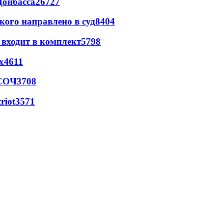
Донбасса
26727
кого направлено в суд
8404
 входит в комплект
5798
х
4611
 СОЧ
3708
riot
3571