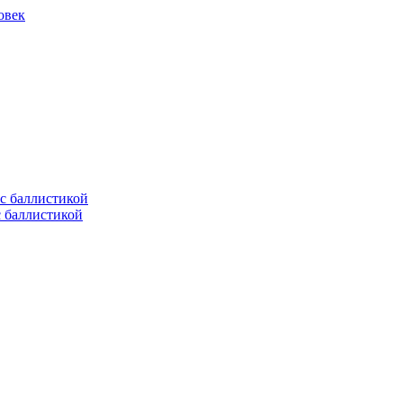
овек
с баллистикой