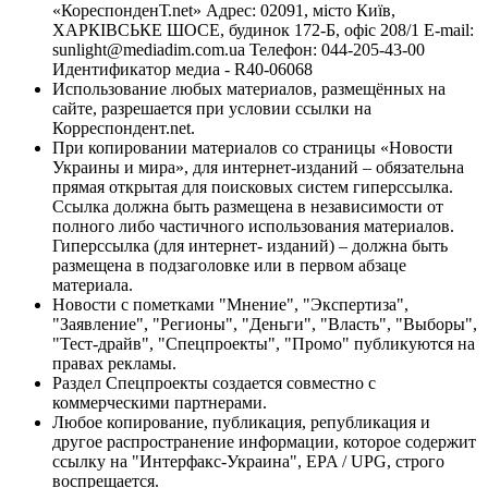
«КореспонденТ.net» Адрес: 02091, місто Київ,
ХАРКІВСЬКЕ ШОСЕ, будинок 172-Б, офіс 208/1 E-mail:
sunlight@mediadim.com.ua
Телефон: 044-205-43-00
Идентификатор медиа - R40-06068
Использование любых материалов, размещённых на
сайте, разрешается при условии ссылки на
Корреспондент.net.
При копировании материалов со страницы «Новости
Украины и мира», для интернет-изданий – обязательна
прямая открытая для поисковых систем гиперссылка.
Ссылка должна быть размещена в независимости от
полного либо частичного использования материалов.
Гиперссылка (для интернет- изданий) – должна быть
размещена в подзаголовке или в первом абзаце
материала.
Новости с пометками "Мнение", "Экспертиза",
"Заявление", "Регионы", "Деньги", "Власть", "Выборы",
"Тест-драйв", "Спецпроекты", "Промо" публикуются на
правах рекламы.
Раздел Спецпроекты создается совместно с
коммерческими партнерами.
Любое копирование, публикация, републикация и
другое распространение информации, которое содержит
ссылку на "Интерфакс-Украина", EPA / UPG, строго
воспрещается.