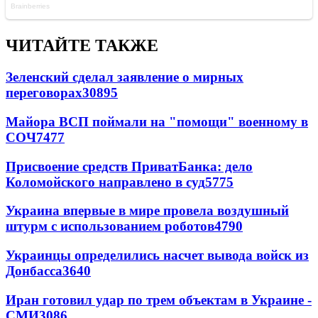
ЧИТАЙТЕ ТАКЖЕ
Зеленский сделал заявление о мирных
переговорах
30895
Майора ВСП поймали на "помощи" военному в
СОЧ
7477
Присвоение средств ПриватБанка: дело
Коломойского направлено в суд
5775
Украина впервые в мире провела воздушный
штурм с использованием роботов
4790
Украинцы определились насчет вывода войск из
Донбасса
3640
Иран готовил удар по трем объектам в Украине -
СМИ
3086