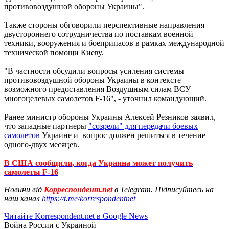
противовоздушной обороны Украины".
Также стороны обговорили перспективные направления
двустороннего сотрудничества по поставкам военной
техники, вооружения и боеприпасов в рамках международной
технической помощи Киеву.
"В частности обсудили вопросы усиления системы
противовоздушной обороны Украины в контексте
возможного предоставления Воздушным силам ВСУ
многоцелевых самолетов F-16", - уточнил командующий.
Ранее министр обороны Украины Алексей Резников заявил,
что западные партнеры
"созрели" для передачи боевых
самолетов
Украине и вопрос должен решиться в течение
одного-двух месяцев.
В США сообщили, когда Украина может получить
самолеты F-16
Новини від
Корреспондент.net
в Telegram. Підписуйтесь на
наш канал
https://t.me/korrespondentnet
Читайте Korrespondent.net в Google News
Война России с Украиной