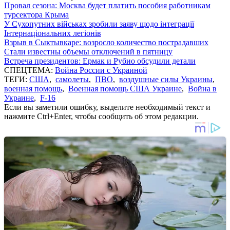
Провал сезона: Москва будет платить пособия работникам
турсектора Крыма
У Сухопутних військах зробили заяву щодо інтеграції
Інтернаціональних легіонів
Взрыв в Сыктывкаре: возросло количество пострадавших
Стали известны объемы отключений в пятницу
Встреча президентов: Ермак и Рубио обсудили детали
СПЕЦТЕМА:
Война России с Украиной
ТЕГИ:
США
,
самолеты
,
ПВО
,
воздушные силы Украины
,
военная помощь
,
Военная помощь США Украине
,
Война в
Украине
,
F-16
Если вы заметили ошибку, выделите необходимый текст и
нажмите Ctrl+Enter, чтобы сообщить об этом редакции.