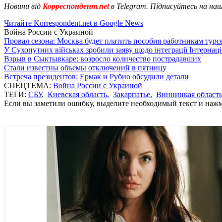
Новини від
Корреспондент.net
в Telegram. Підписуйтесь на на
Читайте Korrespondent.net в Google News
Война России с Украиной
Провал сезона: Москва будет платить пособия работникам тур
У Сухопутних військах зробили заяву щодо інтеграції Інтернац
Взрыв в Сыктывкаре: возросло количество пострадавших
Стали известны объемы отключений в пятницу
Встреча президентов: Ермак и Рубио обсудили детали
СПЕЦТЕМА:
Война России с Украиной
ТЕГИ:
СБУ
,
Киевская область
,
Закарпатье
,
Винницкая област
Если вы заметили ошибку, выделите необходимый текст и нажми