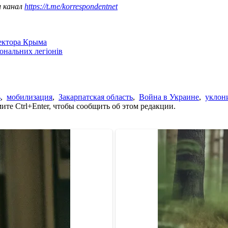
ш канал
https://t.me/korrespondentnet
сектора Крыма
іональних легіонів
ь
,
мобилизация
,
Закарпатская область
,
Война в Украине
,
уклон
те Ctrl+Enter, чтобы сообщить об этом редакции.