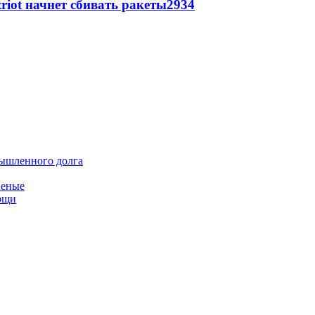
triot начнет сбивать ракеты
2934
мышленного долга
неные
мощи