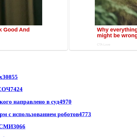
х
30855
 СОЧ
7424
кого направлено в суд
4970
рм с использованием роботов
4773
- СМИ
3066