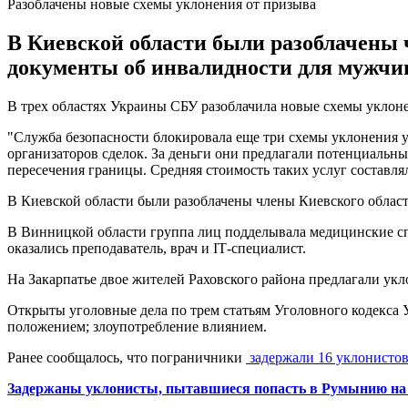
Разоблачены новые схемы уклонения от призыва
В Киевской области были разоблачены
документы об инвалидности для мужчин
В трех областях Украины СБУ разоблачила новые схемы уклон
"Служба безопасности блокировала еще три схемы уклонения у
организаторов сделок. За деньги они предлагали потенциальн
пересечения границы. Средняя стоимость таких услуг составляла
В Киевской области были разоблачены члены Киевского обла
В Винницкой области группа лиц подделывала медицинские сп
оказались преподаватель, врач и ІТ-специалист.
На Закарпатье двое жителей Раховского района предлагали укл
Открыты уголовные дела по трем статьям Уголовного кодекса 
положением; злоупотребление влиянием.
Ранее сообщалось, что пограничники
задержали 16 уклонистов
Задержаны уклонисты, пытавшиеся попасть в Румынию на