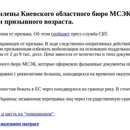
 члены Киевского областного бюро МСЭ
 призывного возраста.
ения от призыва. Об этом
сообщает
пресс-служба СБУ.
краинцев от призыва. В ходе следственно-оперативных действи
ым призывникам избежать мобилизации на основании поддельных
 от 2 до 8 тыс. долл. Цена зависела от количества и типа докум
стного бюро МСЭК, которые оформляли фальшивые документы об
равки с реквизитами больниц, находящихся на временно оккуп
онистам бежать в ЕС через находящуюся на границе реку. В сто
Украины: незаконная переправка лиц через государственную гр
 и шесть их "помощников"
.
 надувном матрасе