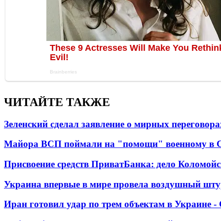
ЧИТАЙТЕ ТАКЖЕ
Зеленский сделал заявление о мирных переговора
Майора ВСП поймали на "помощи" военному в
Присвоение средств ПриватБанка: дело Коломойс
Украина впервые в мире провела воздушный шту
Иран готовил удар по трем объектам в Украине 