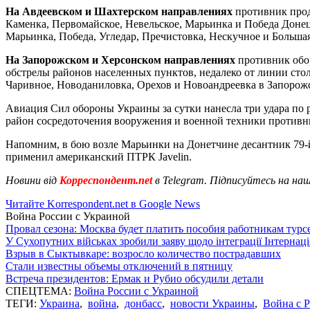
На Авдеевском и Шахтерском направлениях
противник прод
Каменка, Первомайское, Невельское, Марьинка и Победа Донец
Марьинка, Победа, Угледар, Пречистовка, Нескучное и Больша
На Запорожском и Херсонском направлениях
противник обор
обстрелы районов населенных пунктов, недалеко от линии сто
Чаривное, Новоданиловка, Орехов и Новоандреевка в Запорожс
Авиация Сил обороны Украины за сутки нанесла три удара по 
район сосредоточения вооружения и военной техники противни
Напомним, в бою возле Марьинки на Донетчине десантник 79
применил американский ПТРК Javelin.
Новини від
Корреспондент.net
в Telegram. Підписуйтесь на на
Читайте Korrespondent.net в Google News
Война России с Украиной
Провал сезона: Москва будет платить пособия работникам тур
У Сухопутних військах зробили заяву щодо інтеграції Інтернац
Взрыв в Сыктывкаре: возросло количество пострадавших
Стали известны объемы отключений в пятницу
Встреча президентов: Ермак и Рубио обсудили детали
СПЕЦТЕМА:
Война России с Украиной
ТЕГИ:
Украина
,
война
,
донбасс
,
новости Украины
,
Война с 