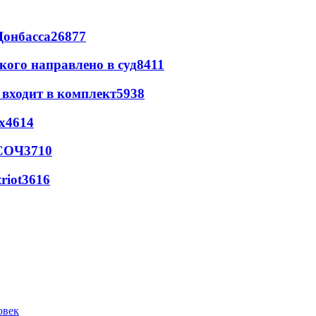
Донбасса
26877
кого направлено в суд
8411
 входит в комплект
5938
х
4614
 СОЧ
3710
riot
3616