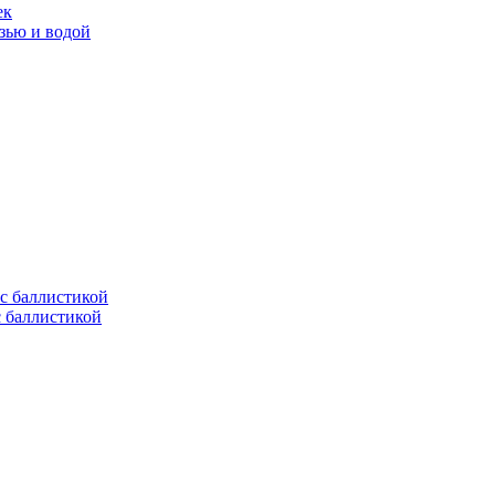
ек
язью и водой
с баллистикой