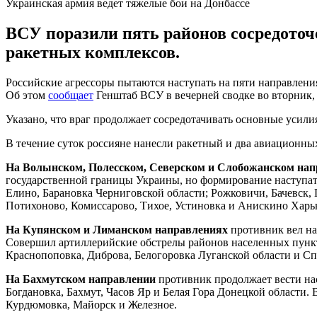
Украинская армия ведет тяжелые бои на Донбассе
ВСУ поразили пять районов сосредоточ
ракетных комплексов.
Российские агрессоры пытаются наступать на пяти направления
Об этом
сообщает
Генштаб ВСУ в вечерней сводке во вторник, 
Указано, что враг продолжает сосредотачивать основные усил
В течение суток россияне нанесли ракетный и два авиационны
На Волынском, Полесском, Северском и Слобожанском на
государственной границы Украины, но формирование наступа
Елино, Барановка Черниговской области; Рожковичи, Бачевск, 
Потихоново, Комиссарово, Тихое, Устиновка и Анискино Харьк
На Купянском и Лиманском направлениях
противник вел на
Совершил артиллерийские обстрелы районов населенных пункто
Краснопоповка, Диброва, Белогоровка Луганской области и Сп
На Бахмутском направлении
противник продолжает вести нас
Богдановка, Бахмут, Часов Яр и Белая Гора Донецкой области
Курдюмовка, Майорск и Железное.