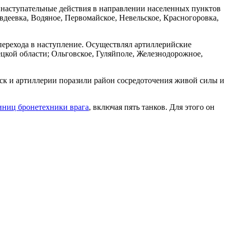
наступательные действия в направлении населенных пунктов
деевка, Водяное, Первомайское, Невельское, Красногоровка,
 перехода в наступление. Осуществлял артиллерийские
цкой области; Ольговское, Гуляйполе, Железнодорожное,
йск и артиллерии поразили район сосредоточения живой силы и
иниц бронетехники врага
, включая пять танков. Для этого он