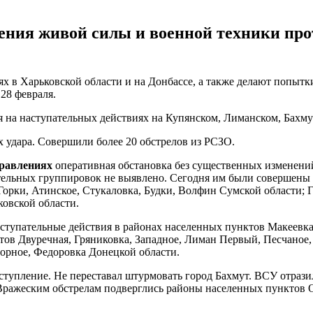
ения живой силы и военной техники прот
х в Харьковской области и на Донбассе, а также делают попытки
28 февраля.
ия на наступательных действиях на Купянском, Лиманском, Бахм
х удара. Совершили более 20 обстрелов из РСЗО.
правлениях
оперативная обстановка без существенных изменени
тельных группировок не выявлено. Сегодня им были совершены
Горки, Атинское, Стукаловка, Будки, Волфин Сумской области; 
овской области.
ступательные действия в районах населенных пунктов Макеевка,
в Двуречная, Гряниковка, Западное, Лиман Первый, Песчаное, 
орное, Федоровка Донецкой области.
тупление. Не переставал штурмовать город Бахмут. ВСУ отрази
. Вражеским обстрелам подверглись районы населенных пунктов 