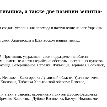
ивника, а также две позиции зенитно-
 создать условия для перехода в наступление на юге Украины.
утском, Авдеевском и Шахтерском направлениях.
й. Противник удерживает свои подразделения вблизи
 минометные и артиллерийские обстрелы населенных пунктов
Гатище, Ветеринарное, Стрелка, Лукьянцы, Терновая, Волчанск,
 Невское и Белогоровка Луганской области. Удачи не имел.
Кисловка, Табаевка Харьковской области; Невское,
ли атаки в районах населенных пунктов Дубово-Василевка,
Орехово-Василевка, Дубово-Василевка, Бахмут, Ивановское,