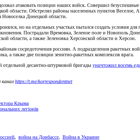
олжал атаковать позиции наших войск. Совершил безуспешные 
кой области. Обстрелял районы населенных пунктов Веселое, Ав
я Новоселка Донецкой области.
онялся, но на отдельных участках пытался создать условия для
лкновения. Пострадали Времовка, Зеленое поле и Новополь Доне
кой области, а также Зеленовка Херсонской области и Херсон.
районам сосредоточения россиян. А подразделения ракетных во
ка, а также две позиции зенитно-ракетных комплексов врага.
-й отдельной десантно-штурмовой бригады
уничтожил восемь ед
ш канал
https://t.me/korrespondentnet
сектора Крыма
іональних легіонів
Россией
,
война на Донбассе
,
Война в Украине