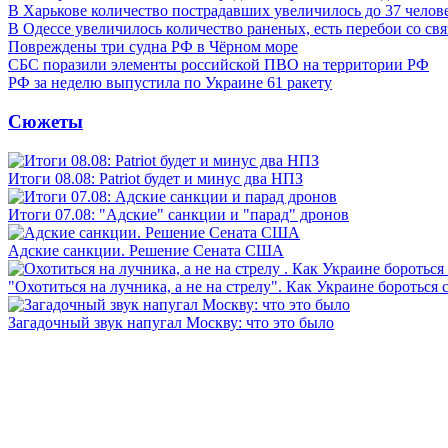
В Харькове количество пострадавших увеличилось до 37 челов
В Одессе увеличилось количество раненых, есть перебои со св
Повреждены три судна РФ в Чёрном море
СБС поразили элементы российской ПВО на территории РФ
РФ за неделю выпустила по Украине 61 ракету
Сюжеты
Итоги 08.08: Patriot будет и минус два НПЗ
Итоги 07.08: "Адские" санкции и "парад" дронов
Адские санкции. Решение Сената США
"Охотиться на лучника, а не на стрелу". Как Украине бороться 
Загадочный звук напугал Москву: что это было