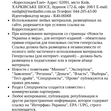
«КореспонденТ.net» Адрес: 02091, місто Київ,
ХАРКІВСЬКЕ ШОСЕ, будинок 172-Б, офіс 208/1 E-mail:
sunlight@mediadim.com.ua
Телефон: 044-205-43-00
Идентификатор медиа - R40-06068
Использование любых материалов, размещённых на
сайте, разрешается при условии ссылки на
Корреспондент.net.
При копировании материалов со страницы «Новости
Украины и мира», для интернет-изданий – обязательна
прямая открытая для поисковых систем гиперссылка.
Ссылка должна быть размещена в независимости от
полного либо частичного использования материалов.
Гиперссылка (для интернет- изданий) – должна быть
размещена в подзаголовке или в первом абзаце
материала.
Новости с пометками "Мнение", "Экспертиза",
"Заявление", "Регионы", "Деньги", "Власть", "Выборы",
"Тест-драйв", "Спецпроекты", "Промо" публикуются на
правах рекламы.
Раздел Спецпроекты создается совместно с
коммерческими партнерами.
Любое копирование, публикация, републикация и
другое распространение информации, которое содержит
ссылку на "Интерфакс-Украина", EPA / UPG, строго
воспрещается.