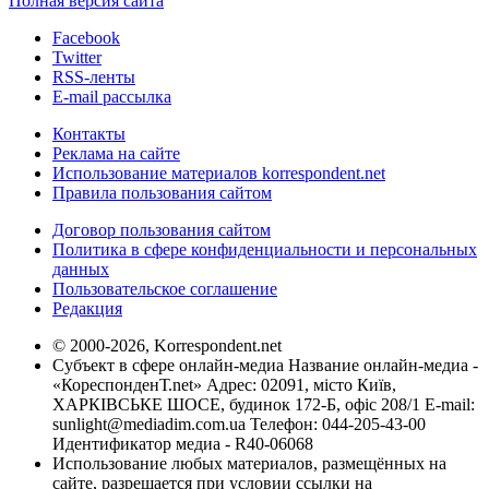
Полная версия сайта
Facebook
Twitter
RSS-ленты
E-mail рассылка
Контакты
Реклама на сайте
Использование материалов korrespondent.net
Правила пользования сайтом
Договор пользования сайтом
Политика в сфере конфиденциальности и персональных
данных
Пользовательское соглашение
Редакция
© 2000-2026, Korrespondent.net
Субъект в сфере онлайн-медиа Название онлайн-медиа -
«КореспонденТ.net» Адрес: 02091, місто Київ,
ХАРКІВСЬКЕ ШОСЕ, будинок 172-Б, офіс 208/1 E-mail:
sunlight@mediadim.com.ua
Телефон: 044-205-43-00
Идентификатор медиа - R40-06068
Использование любых материалов, размещённых на
сайте, разрешается при условии ссылки на