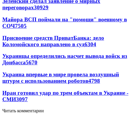
Зеленский сделал заявление о мирных
переговорах
30929
Майора ВСП поймали на "помощи" военному в
СОЧ
7505
Присвоение средств ПриватБанка: дело
Коломойского направлено в суд
6304
Украинцы определились насчет вывода войск из
Донбасса
5670
Украина впервые в мире провела воздушный
штурм с использованием роботов
4798
Иран готовил удар по трем объектам в Украине -
СМИ
3097
Читать комментарии