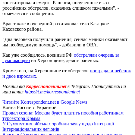
констатировали смерть. Ранения, полученные из-за
российских обстрелов, оказались слишком тяжелыми", -
отмечается в сообщении.
Враг также в очередной раз атаковал село Казацкое
Каховского района.
"Два человека получили ранения, сейчас медики оказывают
им необходимую помощь", - добавили в ОВА.
Как уже сообщалось, военные РФ
обстреляли очередь за
гумпомощью
на Херсонщине, девять раненых.
Кроме того, на Херсонщине от обстрелов
пострадали ребенок
и двое взрослых
.
Новини від
Корреспондент.net
в Telegram. Підписуйтесь на
наш канал
https://t.me/korrespondentnet
Читайте Korrespondent.net в Google News
Война России с Украиной
Провал сезона: Москва будет платить пособия работникам
турсектора Крыма
У Сухопутних військах зробили заяву щодо інтеграції
Інтернаціональних легіонів
Взрыв в Сыктывкаре: возросло количество пострадавших