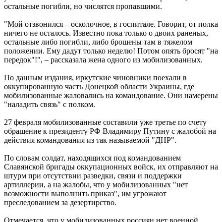
остальные погибли, но числятся пропавшими.
"Мой отзвонился – осколочное, в госпитале. Говорит, от полка
ничего не осталось. Известно пока только о двоих раненых,
остальные либо погибли, либо брошены там в тяжелом
положении. Ему дадут только неделю! Потом опять бросят "на
передок"!", – рассказала жена одного из мобилизованных.
По данным издания, иркутские чиновники поехали в
оккупированную часть Донецкой области Украины, где
мобилизованные жаловались на командование. Они намерены
"наладить связь" с полком.
27 февраля мобилизованные составили уже третье по счету
обращение к президенту РФ Владимиру Путину с жалобой на
действия командования из так называемой "ДНР".
По словам солдат, находящихся под командованием
Славянской бригады оккупационных войск, их отправляют на
штурм при отсутствии разведки, связи и поддержки
артиллерии, а на жалобы, что у мобилизованных "нет
возможности выполнить приказ", им угрожают
преследованием за дезертирство.
Отмечается, что у мобилизованных россиян нет военной