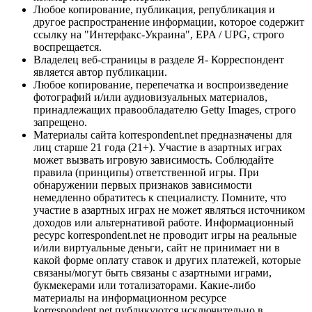
Любое копирование, публикация, републикация и
другое распространение информации, которое содержит
ссылку на "Интерфакс-Украина", EPA / UPG, строго
воспрещается.
Владелец веб-страницы в разделе Я- Корреспондент
является автор публикации.
Любое копирование, перепечатка и воспроизведение
фотографий и/или аудиовизуальных материалов,
принадлежащих правообладателю Getty Images, строго
запрещено.
Материалы сайта korrespondent.net предназначены для
лиц старше 21 года (21+). Участие в азартных играх
может вызвать игровую зависимость. Соблюдайте
правила (принципы) ответственной игры. При
обнаружении первых признаков зависимости
немедленно обратитесь к специалисту. Помните, что
участие в азартных играх не может являться источником
доходов или альтернативой работе. Информационный
ресурс korrespondent.net не проводит игры на реальные
и/или виртуальные деньги, сайт не принимает ни в
какой форме оплату ставок и других платежей, которые
связаны/могут быть связаны с азартными играми,
букмекерами или тотализаторами. Какие-либо
материалы на информационном ресурсе
korrespondent.net публикуются исключительно в