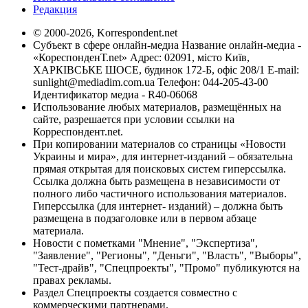
Редакция
© 2000-2026, Korrespondent.net
Субъект в сфере онлайн-медиа Название онлайн-медиа -
«КореспонденТ.net» Адрес: 02091, місто Київ,
ХАРКІВСЬКЕ ШОСЕ, будинок 172-Б, офіс 208/1 E-mail:
sunlight@mediadim.com.ua
Телефон: 044-205-43-00
Идентификатор медиа - R40-06068
Использование любых материалов, размещённых на
сайте, разрешается при условии ссылки на
Корреспондент.net.
При копировании материалов со страницы «Новости
Украины и мира», для интернет-изданий – обязательна
прямая открытая для поисковых систем гиперссылка.
Ссылка должна быть размещена в независимости от
полного либо частичного использования материалов.
Гиперссылка (для интернет- изданий) – должна быть
размещена в подзаголовке или в первом абзаце
материала.
Новости с пометками "Мнение", "Экспертиза",
"Заявление", "Регионы", "Деньги", "Власть", "Выборы",
"Тест-драйв", "Спецпроекты", "Промо" публикуются на
правах рекламы.
Раздел Спецпроекты создается совместно с
коммерческими партнерами.