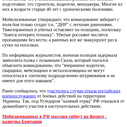
подготовки: это строители, водители, менеджеры. Многие из
них в возрасте старше 40 лет с хроническими болезнями.
Мобилизованные утверждают, что командование забирает с
поля боя только солдат т.н. "ДНР" с легкими ранениями.
Тяжелораненых и убитых оставляют на позициях, поскольку
"боятся потерять технику". Убитые россияне числятся
пропавшими без вести, а раненых все же эвакуируют раз в
сутки на носилках.
По информации журналистов, военная полиция задержала
замполита полка с позывным Скала, который пытался
объяснить командованию, что "вчерашние водители,
сварщики, мебельщики и металлоломщики не могут
относиться к элитному подразделению штурмовиков и не
имеют для этого навыков".
Ранее сообщалось, что
участились случаи отказа российских
военнослужащих
от боевых действий на территории
Украины. Так, под Угледаром "казачий отряд" РФ отказался от
дальнейшего участия в наступательных действиях.
Мобилизованные в РФ массово гибнут на фронте -
разведка Британии