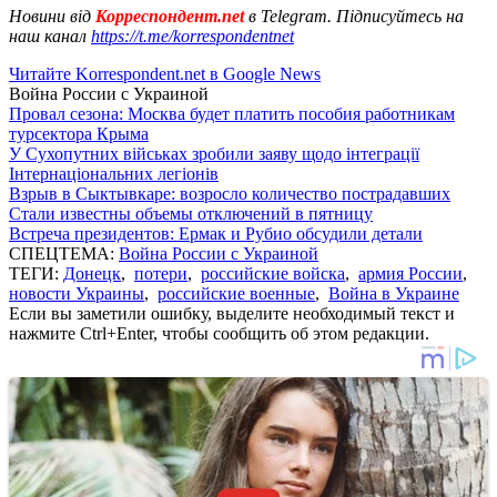
Новини від
Корреспондент.net
в Telegram. Підписуйтесь на
наш канал
https://t.me/korrespondentnet
Читайте Korrespondent.net в Google News
Война России с Украиной
Провал сезона: Москва будет платить пособия работникам
турсектора Крыма
У Сухопутних військах зробили заяву щодо інтеграції
Інтернаціональних легіонів
Взрыв в Сыктывкаре: возросло количество пострадавших
Стали известны объемы отключений в пятницу
Встреча президентов: Ермак и Рубио обсудили детали
СПЕЦТЕМА:
Война России с Украиной
ТЕГИ:
Донецк
,
потери
,
российские войска
,
армия России
,
новости Украины
,
российские военные
,
Война в Украине
Если вы заметили ошибку, выделите необходимый текст и
нажмите Ctrl+Enter, чтобы сообщить об этом редакции.