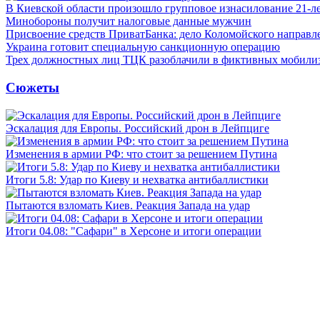
В Киевской области произошло групповое изнасилование 21-л
Минобороны получит налоговые данные мужчин
Присвоение средств ПриватБанка: дело Коломойского направле
Украина готовит специальную санкционную операцию
Трех должностных лиц ТЦК разоблачили в фиктивных мобили
Сюжеты
Эскалация для Европы. Российский дрон в Лейпциге
Изменения в армии РФ: что стоит за решением Путина
Итоги 5.8: Удар по Киеву и нехватка антибаллистики
Пытаются взломать Киев. Реакция Запада на удар
Итоги 04.08: "Сафари" в Херсоне и итоги операции