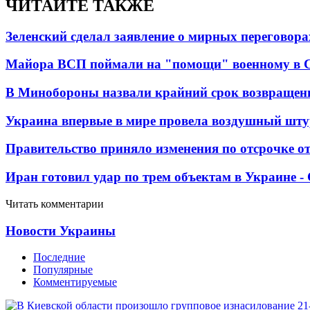
ЧИТАЙТЕ ТАКЖЕ
Зеленский сделал заявление о мирных переговора
Майора ВСП поймали на "помощи" военному в
В Минобороны назвали крайний срок возвращен
Украина впервые в мире провела воздушный шту
Правительство приняло изменения по отсрочке о
Иран готовил удар по трем объектам в Украине 
Читать комментарии
Новости Украины
Последние
Популярные
Комментируемые