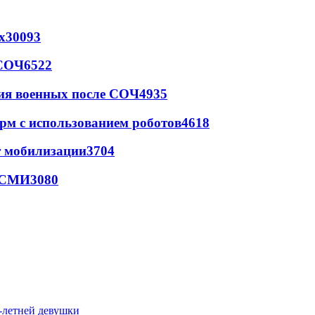
х
30093
 СОЧ
6522
ия военных после СОЧ
4935
рм с использованием роботов
4618
т мобилизации
3704
- СМИ
3080