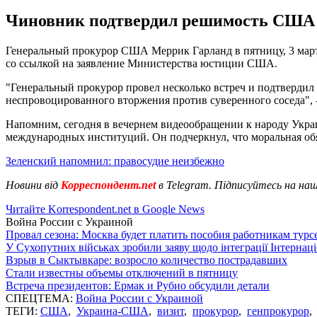
Чиновник подтвердил решимость США п
Генеральный прокурор США Меррик Гарланд в пятницу, 3 март
со ссылкой на заявление Министерства юстиции США.
"Генеральный прокурор провел несколько встреч и подтвердил
неспровоцированного вторжения против суверенного соседа", 
Напомним, сегодня в вечернем видеообращении к народу Укр
международных институций. Он подчеркнул, что моральная обя
Зеленский напомнил: правосудие неизбежно
Новини від
Корреспондент.net
в Telegram. Підписуйтесь на на
Читайте Korrespondent.net в Google News
Война России с Украиной
Провал сезона: Москва будет платить пособия работникам тур
У Сухопутних військах зробили заяву щодо інтеграції Інтернац
Взрыв в Сыктывкаре: возросло количество пострадавших
Стали известны объемы отключений в пятницу
Встреча президентов: Ермак и Рубио обсудили детали
СПЕЦТЕМА:
Война России с Украиной
ТЕГИ:
США
,
Украина-США
,
визит
,
прокурор
,
генпрокурор