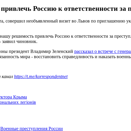
ривлечь Россию к ответственности за п
а, совершил необъявленный визит во Львов по приглашению ук
 нашу решимость привлечь Россию к ответственности за преступ
- заявил чиновник.
аины президент Владимир Зеленский
рассказал о встрече с гене
занность мира - восстановить справедливость и наказать военн
ш канал
https://t.me/korrespondentnet
сектора Крыма
іональних легіонів
,
Военные преступления России