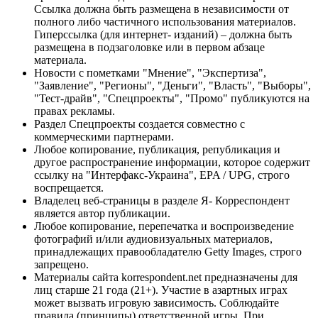
Ссылка должна быть размещена в независимости от
полного либо частичного использования материалов.
Гиперссылка (для интернет- изданий) – должна быть
размещена в подзаголовке или в первом абзаце
материала.
Новости с пометками "Мнение", "Экспертиза",
"Заявление", "Регионы", "Деньги", "Власть", "Выборы",
"Тест-драйв", "Спецпроекты", "Промо" публикуются на
правах рекламы.
Раздел Спецпроекты создается совместно с
коммерческими партнерами.
Любое копирование, публикация, републикация и
другое распространение информации, которое содержит
ссылку на "Интерфакс-Украина", EPA / UPG, строго
воспрещается.
Владелец веб-страницы в разделе Я- Корреспондент
является автор публикации.
Любое копирование, перепечатка и воспроизведение
фотографий и/или аудиовизуальных материалов,
принадлежащих правообладателю Getty Images, строго
запрещено.
Материалы сайта korrespondent.net предназначены для
лиц старше 21 года (21+). Участие в азартных играх
может вызвать игровую зависимость. Соблюдайте
правила (принципы) ответственной игры. При