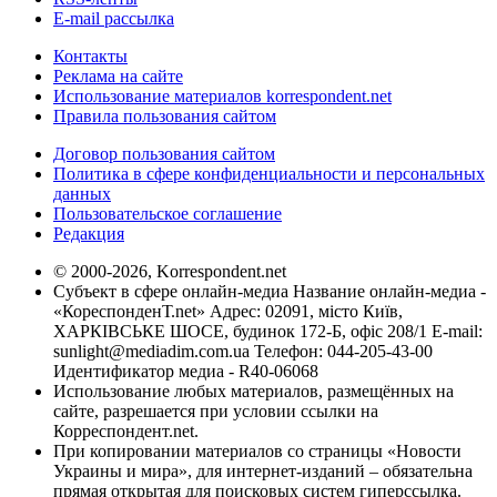
E-mail рассылка
Контакты
Реклама на сайте
Использование материалов korrespondent.net
Правила пользования сайтом
Договор пользования сайтом
Политика в сфере конфиденциальности и персональных
данных
Пользовательское соглашение
Редакция
© 2000-2026, Korrespondent.net
Субъект в сфере онлайн-медиа Название онлайн-медиа -
«КореспонденТ.net» Адрес: 02091, місто Київ,
ХАРКІВСЬКЕ ШОСЕ, будинок 172-Б, офіс 208/1 E-mail:
sunlight@mediadim.com.ua
Телефон: 044-205-43-00
Идентификатор медиа - R40-06068
Использование любых материалов, размещённых на
сайте, разрешается при условии ссылки на
Корреспондент.net.
При копировании материалов со страницы «Новости
Украины и мира», для интернет-изданий – обязательна
прямая открытая для поисковых систем гиперссылка.