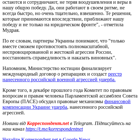
остаются и сотрудничают, не теряя воодушевления и веры в
нашу общую победу. Да, они работают в своем ритме, не
всегда быстро, но очень тщательно, взвешенно. Те решения,
которые принимаются впоследствии, приближают нашу
победу и не только на юридическом фронте", - отметила
Мудрая.
По ее словам, партнеры Украины понимают, что "только
вместе сможем противостоять полномасштабной,
неспровоцированной и жестокой агрессии России,
восстановить справедливость и наказать виновных".
Напомним, Министерство юстиции финализирует
международный договор о репарациях и создаст
реестр
нанесенного российской военной агрессией ущерба.
Кроме того, в декабре прошлого года Комитет по правовым
вопросам и правам человека Парламентской ассамблеи Совета
Европы (ПАСЕ) обсудил правовые механизмы
финансовой
компенсации Украине ущерба
, нанесенного российской
агрессией.
Новини від
Корреспондент.net
в Telegram. Підписуйтесь на
наш канал
https://t.me/korrespondentnet
Читайте Korrespondent.net в Google News