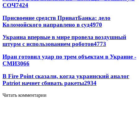
СОЧ
7424
Присвоение средств ПриватБанка: дело
Коломойского направлено в суд
4970
Украина впервые в мире провела воздушный
штурм с использованием роботов
4773
Иран готовил удар по трем объектам в Украине -
СМИ
3066
В Fire Point сказали, когда украинский аналог
Patriot начнет сбивать ракеты
2934
Читать комментарии