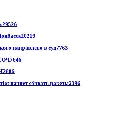
х
29526
Донбасса
20219
кого направлено в суд
7763
 СОЧ
7646
И
2886
triot начнет сбивать ракеты
2396