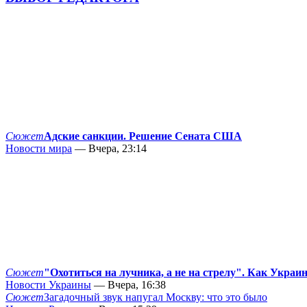
Сюжет
Адские санкции. Решение Сената США
Новости мира
— Вчера, 23:14
Сюжет
"Охотиться на лучника, а не на стрелу". Как Украи
Новости Украины
— Вчера, 16:38
Сюжет
Загадочный звук напугал Москву: что это было