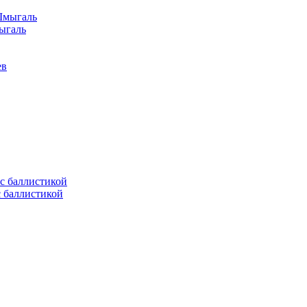
ыгаль
ев
с баллистикой