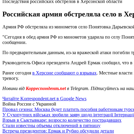
Последствия российских обстрелов в Херсонской области
Российская армия обстреляла село в Хер
Армия РФ обстреляла из минометов село Понятовка Дарьевской
"Сегодня в обед армия РФ из минометов ударила по селу Поня
сообщении.
По предварительным данным, из-за вражеской атаки погибли т
Руководитель Офиса президента Андрей Ермак сообщил, что в р
Ранее сегодня
в Херсоне сообщают о взрывах
. Местные власти
тревогу.
Новини від
Корреспондент.net
в Telegram. Підписуйтесь на на
Читайте Korrespondent.net в Google News
Война России с Украиной
Провал сезона: Москва будет платить пособия работникам тур
У Сухопутних військах зробили заяву щодо інтеграції Інтернац
Взрыв в Сыктывкаре: возросло количество пострадавших
Стали известны объемы отключений в пятницу
Встреча президентов: Ермак и Рубио обсудили детали