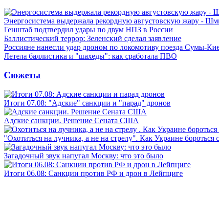
Энергосистема выдержала рекордную августовскую жару - Шм
Генштаб подтвердил удары по двум НПЗ в России
Баллистический террор: Зеленский сделал заявление
Россияне нанесли удар дроном по локомотиву поезда Сумы-Ки
Летела баллистика и "шахеды": как сработала ПВО
Сюжеты
Итоги 07.08: "Адские" санкции и "парад" дронов
Адские санкции. Решение Сената США
"Охотиться на лучника, а не на стрелу". Как Украине бороться 
Загадочный звук напугал Москву: что это было
Итоги 06.08: Санкции против РФ и дрон в Лейпциге