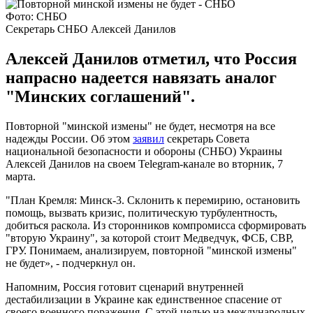
Фото: СНБО
Секретарь СНБО Алексей Данилов
Алексей Данилов отметил, что Россия
напрасно надеется навязать аналог
"Минских соглашений".
Повторной "минской измены" не будет, несмотря на все
надежды России. Об этом
заявил
секретарь Совета
национальной безопасности и обороны (СНБО) Украины
Алексей Данилов на своем Telegram-канале во вторник, 7
марта.
"План Кремля: Минск-3. Склонить к перемирию, остановить
помощь, вызвать кризис, политическую турбулентность,
добиться раскола. Из сторонников компромисса сформировать
"вторую Украину", за которой стоит Медведчук, ФСБ, СВР,
ГРУ. Понимаем, анализируем, повторной "минской измены"
не будет», - подчеркнул он.
Напомним, Россия готовит сценарий внутренней
дестабилизации в Украине как единственное спасение от
своего военного поражения. С этой целью на международных