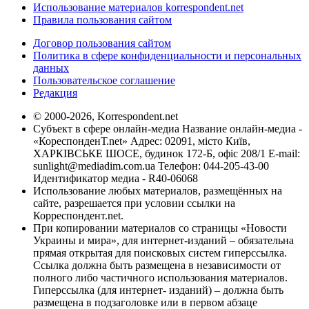
Использование материалов korrespondent.net
Правила пользования сайтом
Договор пользования сайтом
Политика в сфере конфиденциальности и персональных
данных
Пользовательское соглашение
Редакция
© 2000-2026, Korrespondent.net
Субъект в сфере онлайн-медиа Название онлайн-медиа -
«КореспонденТ.net» Адрес: 02091, місто Київ,
ХАРКІВСЬКЕ ШОСЕ, будинок 172-Б, офіс 208/1 E-mail:
sunlight@mediadim.com.ua
Телефон: 044-205-43-00
Идентификатор медиа - R40-06068
Использование любых материалов, размещённых на
сайте, разрешается при условии ссылки на
Корреспондент.net.
При копировании материалов со страницы «Новости
Украины и мира», для интернет-изданий – обязательна
прямая открытая для поисковых систем гиперссылка.
Ссылка должна быть размещена в независимости от
полного либо частичного использования материалов.
Гиперссылка (для интернет- изданий) – должна быть
размещена в подзаголовке или в первом абзаце