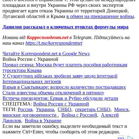
площадках и внутри Украины РФ через своих экспертов
продвигает идеи отказа Украины от территорий Донецкой,
Луганской областей и Крыма
в обмен на прекращение войны
.
Данилов рассказал о ключевых пунктах формулы мира
Новини від
Корреспондент.net
в Telegram. Підписуйтесь на
наш канал
https://t.me/korrespondentnet
Читайте Korrespondent.net в Google News
Война России с Украиной
Провал сезона: Москва будет платить пособия работникам
турсектора Крыма
У Сухопутних військах зробили заяву щодо інтеграції
Інтернаціональних легіонів
Взрыв в Сыктывкаре: возросло количество пострадавших
Стали известны объемы отключений в пятницу
Встреча президентов: Ермак и Рубио обсудили детали
СПЕЦТЕМА:
Война России с Украиной
ТЕГИ:
Россия
,
Украина
,
СНБО
,
секретарь СНБО
,
Минск
,
минские договоренности
,
Война с Россией
,
Алексей
Данилов
,
Война в Украине
Если вы заметили ошибку, выделите необходимый текст и
нажмите Ctrl+Enter, чтобы сообщить об этом редакции.