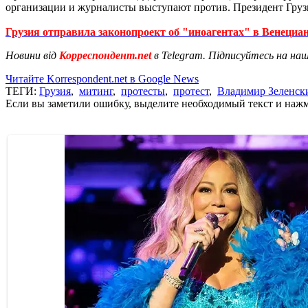
организации и журналисты выступают против. Президент Гр
Грузия отправила законопроект об "иноагентах" в Венеци
Новини від
Корреспондент.net
в Telegram. Підписуйтесь на на
Читайте Korrespondent.net в Google News
ТЕГИ:
Грузия
,
митинг
,
протесты
,
протест
,
Владимир Зеленск
Если вы заметили ошибку, выделите необходимый текст и нажми