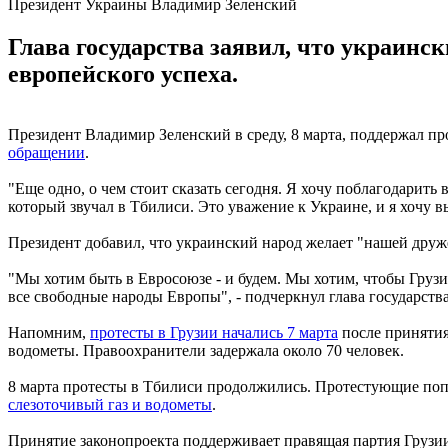
Президент Украины Владимир Зеленский
Глава государства заявил, что украинс
европейского успеха.
Президент Владимир Зеленский в среду, 8 марта, поддержал пр
обращении
.
"Еще одно, о чем стоит сказать сегодня. Я хочу поблагодарить
который звучал в Тбилиси. Это уважение к Украине, и я хочу в
Президент добавил, что украинский народ желает "нашей друж
"Мы хотим быть в Евросоюзе - и будем. Мы хотим, чтобы Грузия
все свободные народы Европы", - подчеркнул глава государства
Напомним,
протесты в Грузии начались 7 марта
после принятия
водометы. Правоохранители задержала около 70 человек.
8 марта протесты в Тбилиси продолжились. Протестующие поп
слезоточивый газ и водометы
.
Принятие законопроекта поддерживает правящая партия Грузи