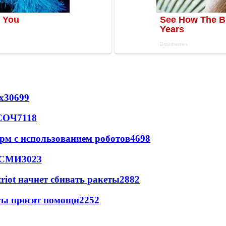
х
30699
 СОЧ
7118
рм с использованием роботов
4698
- СМИ
3023
triot начнет сбивать ракеты
2882
сты просят помощи
2252