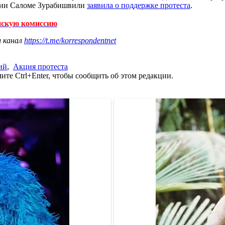
узии Саломе Зурабишвили
заявила о поддержке протеста
.
анскую комиссию
ш канал
https://t.me/korrespondentnet
ий
,
Акция протеста
те Ctrl+Enter, чтобы сообщить об этом редакции.