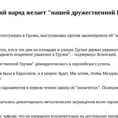
кий народ желает "нашей дружественной
отестующих в Грузии, выступающих против законопроекта об "ин
 всех, кто в эти дни на площадях и улицах Грузии держал украи
ыразить искреннее уважение к Грузии", - подчеркнул Зеленский.
ественной Грузии" демократического и европейского успеха.
 была в Евросоюзе, и я уверен: будет. Мы хотим, чтобы Молдова 
.
 парламентом в первом чтении закона об "иноагентах". Полиц
ытались демонтировать металлические заграждения возле парл
и, заявляя, что он направлен исключительно на достижение п