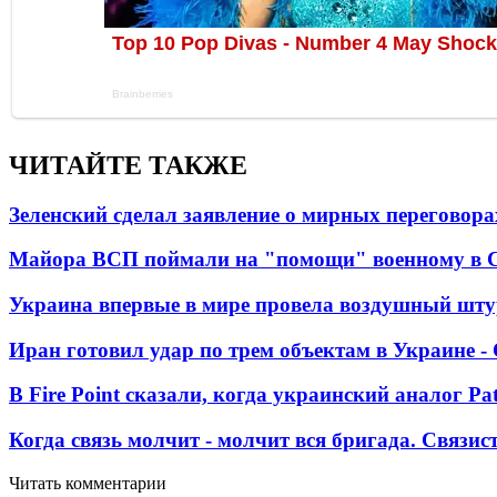
ЧИТАЙТЕ ТАКЖЕ
Зеленский сделал заявление о мирных переговора
Майора ВСП поймали на "помощи" военному в
Украина впервые в мире провела воздушный шту
Иран готовил удар по трем объектам в Украине 
В Fire Point сказали, когда украинский аналог Pa
Когда связь молчит - молчит вся бригада. Связи
Читать комментарии