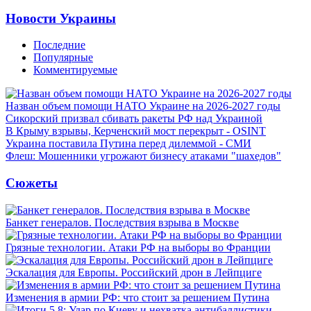
Новости Украины
Последние
Популярные
Комментируемые
Назван объем помощи НАТО Украине на 2026-2027 годы
Сикорский призвал сбивать ракеты РФ над Украиной
В Крыму взрывы, Керченский мост перекрыт - OSINT
Украина поставила Путина перед дилеммой - СМИ
Флеш: Мошенники угрожают бизнесу атаками "шахедов"
Сюжеты
Банкет генералов. Последствия взрыва в Москве
Грязные технологии. Атаки РФ на выборы во Франции
Эскалация для Европы. Российский дрон в Лейпциге
Изменения в армии РФ: что стоит за решением Путина