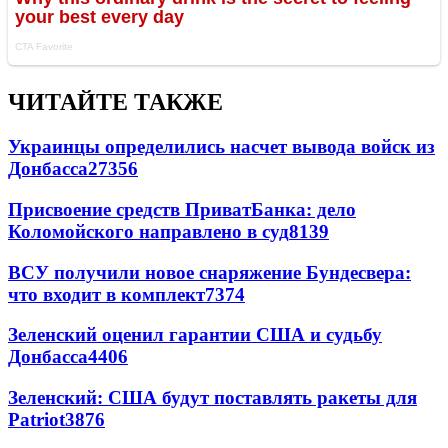
ЧИТАЙТЕ ТАКЖЕ
Украинцы определились насчет вывода войск из
Донбасса
27356
Присвоение средств ПриватБанка: дело
Коломойского направлено в суд
8139
ВСУ получили новое снаряжение Бундесвера:
что входит в комплект
7374
Зеленский оценил гарантии США и судьбу
Донбасса
4406
Зеленский: США будут поставлять ракеты для
Patriot
3876