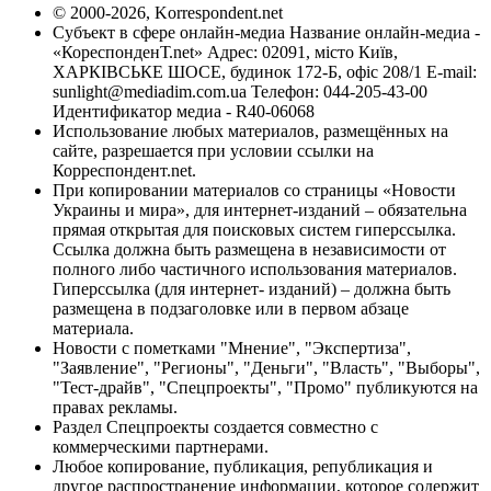
© 2000-2026, Korrespondent.net
Субъект в сфере онлайн-медиа Название онлайн-медиа -
«КореспонденТ.net» Адрес: 02091, місто Київ,
ХАРКІВСЬКЕ ШОСЕ, будинок 172-Б, офіс 208/1 E-mail:
sunlight@mediadim.com.ua
Телефон: 044-205-43-00
Идентификатор медиа - R40-06068
Использование любых материалов, размещённых на
сайте, разрешается при условии ссылки на
Корреспондент.net.
При копировании материалов со страницы «Новости
Украины и мира», для интернет-изданий – обязательна
прямая открытая для поисковых систем гиперссылка.
Ссылка должна быть размещена в независимости от
полного либо частичного использования материалов.
Гиперссылка (для интернет- изданий) – должна быть
размещена в подзаголовке или в первом абзаце
материала.
Новости с пометками "Мнение", "Экспертиза",
"Заявление", "Регионы", "Деньги", "Власть", "Выборы",
"Тест-драйв", "Спецпроекты", "Промо" публикуются на
правах рекламы.
Раздел Спецпроекты создается совместно с
коммерческими партнерами.
Любое копирование, публикация, републикация и
другое распространение информации, которое содержит