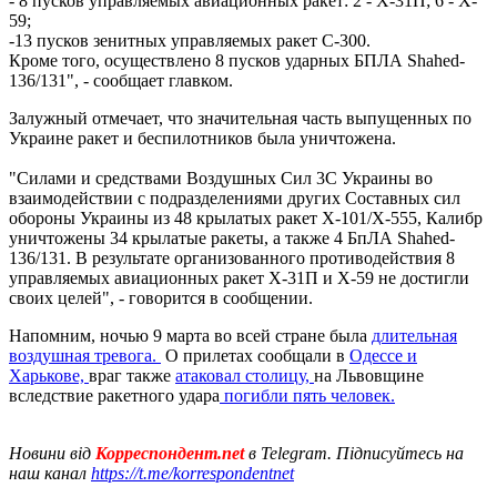
- 8 пусков управляемых авиационных ракет: 2 - Х-31П; 6 - X-
59;
-13 пусков зенитных управляемых ракет С-300.
Кроме того, осуществлено 8 пусков ударных БПЛА Shahed-
136/131", - сообщает главком.
Залужный отмечает, что значительная часть выпущенных по
Украине ракет и беспилотников была уничтожена.
"Силами и средствами Воздушных Сил 3С Украины во
взаимодействии с подразделениями других Составных сил
обороны Украины из 48 крылатых ракет Х-101/Х-555, Калибр
уничтожены 34 крылатые ракеты, а также 4 БпЛА Shahed-
136/131. В результате организованного противодействия 8
управляемых авиационных ракет Х-31П и Х-59 не достигли
своих целей", - говорится в сообщении.
Напомним, ночью 9 марта во всей стране была
длительная
воздушная тревога.
О прилетах сообщали в
Одессе и
Харькове,
враг также
атаковал столицу,
на Львовщине
вследствие ракетного удара
погибли пять человек.
Новини від
Корреспондент.net
в Telegram. Підписуйтесь на
наш канал
https://t.me/korrespondentnet