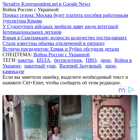
Читайте Korrespondent.net в Google News
Война России с Украиной
Провал сезона: Москва будет платить пособия работникам
турсектора Крыма
У Сухопутних військах зробили заяву щодо інтеграції
Інтернаціональних легіонів
Взрыв в Сыктывкаре: возросло количество пострадавших
Стали известны объемы отключений в пятницу
Встреча президентов: Ермак и Рубио обсудили детали
СПЕЦТЕМА:
Война России с Украиной
ТЕГИ:
ракеты
,
БПЛА
,
беспилотник
,
ПВО
,
дрон
,
Война в
Украине
,
ракетный удар
,
Валерий Залужный
,
дрон-
камикадзе
Если вы заметили ошибку, выделите необходимый текст и
нажмите Ctrl+Enter, чтобы сообщить об этом редакции.