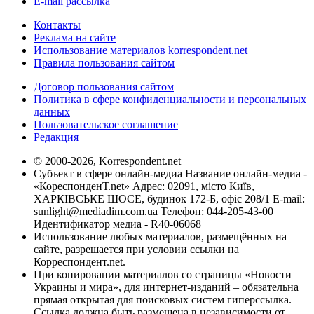
E-mail рассылка
Контакты
Реклама на сайте
Использование материалов korrespondent.net
Правила пользования сайтом
Договор пользования сайтом
Политика в сфере конфиденциальности и персональных
данных
Пользовательское соглашение
Редакция
© 2000-2026, Korrespondent.net
Субъект в сфере онлайн-медиа Название онлайн-медиа -
«КореспонденТ.net» Адрес: 02091, місто Київ,
ХАРКІВСЬКЕ ШОСЕ, будинок 172-Б, офіс 208/1 E-mail:
sunlight@mediadim.com.ua
Телефон: 044-205-43-00
Идентификатор медиа - R40-06068
Использование любых материалов, размещённых на
сайте, разрешается при условии ссылки на
Корреспондент.net.
При копировании материалов со страницы «Новости
Украины и мира», для интернет-изданий – обязательна
прямая открытая для поисковых систем гиперссылка.
Ссылка должна быть размещена в независимости от