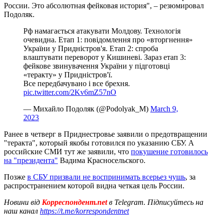
России. Это абсолютная фейковая история", – резюмировал
Подоляк.
Рф намагається атакувати Молдову. Технологія
очевидна. Етап 1: повідомлення про «вторгнення»
України у Придністров'я. Етап 2: спроба
влаштувати переворот у Кишиневі. Зараз етап 3:
фейкове звинувачення України у підготовці
«теракту» у Придністров'ї.
Все передбачувано і все брехня.
pic.twitter.com/2Kv6mZ57nO
— Михайло Подоляк (@Podolyak_M)
March 9,
2023
Ранее в четверг в Приднестровье заявили о предотвращении
"теракта", который якобы готовился по указанию СБУ. А
российские СМИ тут же заявили, что
покушение готовилось
на "президента"
Вадима Красносельского.
Позже
в СБУ призвали не воспринимать всерьез чушь
, за
распространением которой видна четкая цель России.
Новини від
Корреспондент.net
в Telegram. Підписуйтесь на
наш канал
https://t.me/korrespondentnet