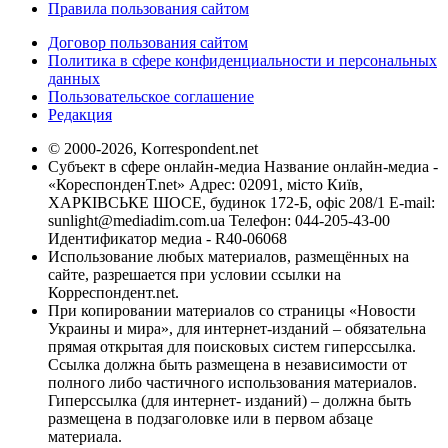
Правила пользования сайтом
Договор пользования сайтом
Политика в сфере конфиденциальности и персональных
данных
Пользовательское соглашение
Редакция
© 2000-2026, Korrespondent.net
Субъект в сфере онлайн-медиа Название онлайн-медиа -
«КореспонденТ.net» Адрес: 02091, місто Київ,
ХАРКІВСЬКЕ ШОСЕ, будинок 172-Б, офіс 208/1 E-mail:
sunlight@mediadim.com.ua
Телефон: 044-205-43-00
Идентификатор медиа - R40-06068
Использование любых материалов, размещённых на
сайте, разрешается при условии ссылки на
Корреспондент.net.
При копировании материалов со страницы «Новости
Украины и мира», для интернет-изданий – обязательна
прямая открытая для поисковых систем гиперссылка.
Ссылка должна быть размещена в независимости от
полного либо частичного использования материалов.
Гиперссылка (для интернет- изданий) – должна быть
размещена в подзаголовке или в первом абзаце
материала.