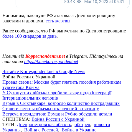
Напомним, накануне РФ атаковала Днепропетровщину
ракетами и дронами,
есть жертвы
.
Ранее сообщалось, что РФ выпустила по Днепропетровщине
более 100 снарядов за день
.
Новини від
Корреспондент.net
в Telegram. Підписуйтесь на
наш канал
https://t.me/korrespondentnet
Читайте Korrespondent.net в Google News
Война России с Украиной
Провал сезона: Москва будет платить пособия работникам
турсектора Крыма
У Сухопутних військах зробили заяву щодо інтеграції
Інтернаціональних легіонів
Взрыв в Сыктывкаре: возросло количество пострадавших
Стали известны объемы отключений в пятницу
Встреча президентов: Ермак и Рубио обсудили детали
СПЕЦТЕМА:
Война России с Украиной
ТЕГИ:
Днепропетровская область
,
обстрел
,
новости
Украины
,
Война с Россией
,
Война в Украине