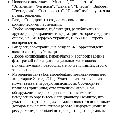
Новости с пометками "Мнение", "Экспертиза",
"Заявление", "Регионы", "Деньги", "Власть", "Выборы",
"Тест-драйв", "Спецпроекты", "Промо" публикуются на
правах рекламы.
Раздел Спецпроекты создается совместно с
коммерческими партнерами.
Любое копирование, публикация, републикация и
другое распространение информации, которое содержит
ссылку на "Интерфакс-Украина", EPA / UPG, строго
воспрещается.
Владелец веб-страницы в разделе Я- Корреспондент
является автор публикации.
Любое копирование, перепечатка и воспроизведение
фотографий и/или аудиовизуальных материалов,
принадлежащих правообладателю Getty Images, строго
запрещено.
Материалы сайта korrespondent.net предназначены для
лиц старше 21 года (21+). Участие в азартных играх
может вызвать игровую зависимость. Соблюдайте
правила (принципы) ответственной игры. При
обнаружении первых признаков зависимости
немедленно обратитесь к специалисту. Помните, что
участие в азартных играх не может являться источником
доходов или альтернативой работе. Информационный
ресурс korrespondent.net не проводит игры на реальные