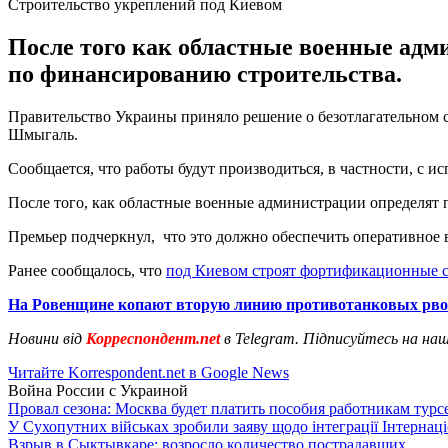
Строительство укреплений под Киевом
После того как областные военные адм
по финансированию строительства.
Правительство Украины приняло решение о безотлагательном 
Шмыгаль.
Сообщается, что работы будут производиться, в частности, с
После того, как областные военные администрации определят 
Премьер подчеркнул, что это должно обеспечить оперативное
Ранее сообщалось, что
под Киевом строят фортификационные 
На Ровенщине копают вторую линию противотанковых рв
Новини від
Корреспондент.net
в Telegram. Підписуйтесь на на
Читайте Korrespondent.net в Google News
Война России с Украиной
Провал сезона: Москва будет платить пособия работникам тур
У Сухопутних військах зробили заяву щодо інтеграції Інтернац
Взрыв в Сыктывкаре: возросло количество пострадавших