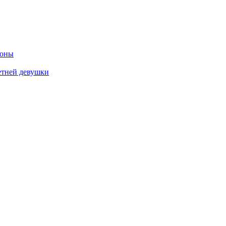
роны
етней девушки