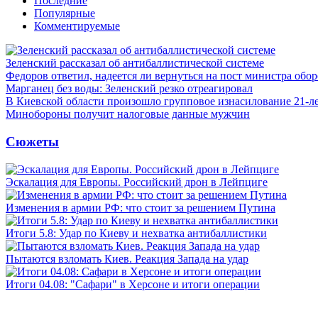
Последние
Популярные
Комментируемые
Зеленский рассказал об антибаллистической системе
Федоров ответил, надеется ли вернуться на пост министра обо
Марганец без воды: Зеленский резко отреагировал
В Киевской области произошло групповое изнасилование 21-л
Минобороны получит налоговые данные мужчин
Сюжеты
Эскалация для Европы. Российский дрон в Лейпциге
Изменения в армии РФ: что стоит за решением Путина
Итоги 5.8: Удар по Киеву и нехватка антибаллистики
Пытаются взломать Киев. Реакция Запада на удар
Итоги 04.08: "Сафари" в Херсоне и итоги операции