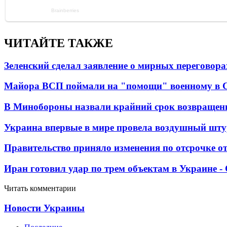
ЧИТАЙТЕ ТАКЖЕ
Зеленский сделал заявление о мирных переговора
Майора ВСП поймали на "помощи" военному в
В Минобороны назвали крайний срок возвращен
Украина впервые в мире провела воздушный шту
Правительство приняло изменения по отсрочке о
Иран готовил удар по трем объектам в Украине 
Читать комментарии
Новости Украины