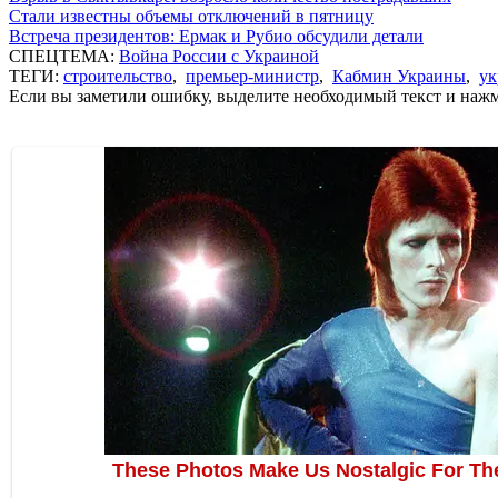
Стали известны объемы отключений в пятницу
Встреча президентов: Ермак и Рубио обсудили детали
СПЕЦТЕМА:
Война России с Украиной
ТЕГИ:
строительство
,
премьер-министр
,
Кабмин Украины
,
ук
Если вы заметили ошибку, выделите необходимый текст и нажми