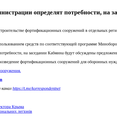
инистрации определят потребности, на з
строительстве фортификационных сооружений в отдельных реги
 использованием средств по соответствующей программе Минобор
потребности, на заседании Кабмина будут обсуждены предложен
 возведение фортификационных сооружений для оборонных нужд 
сооружения.
ов
ш канал
https://t.me/korrespondentnet
сектора Крыма
іональних легіонів