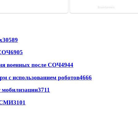
х
30589
 СОЧ
6905
ия военных после СОЧ
4944
рм с использованием роботов
4666
т мобилизации
3711
- СМИ
3101