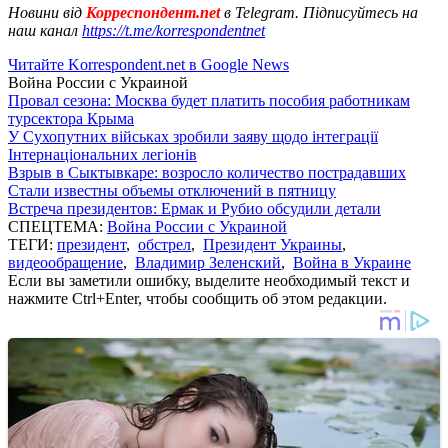
Новини від
Корреспондент.net
в Telegram. Підписуйтесь на
наш канал
https://t.me/korrespondentnet
Читайте Korrespondent.net в Google News
Война России с Украиной
Провал сезона: Москва будет платить пособия работникам
турсектора Крыма
У Сухопутних військах зробили заяву щодо інтеграції
Інтернаціональних легіонів
Взрыв в Сыктывкаре: возросло количество пострадавших
Стали известны объемы отключений в пятницу
Встреча президентов: Ермак и Рубио обсудили детали
СПЕЦТЕМА:
Война России с Украиной
ТЕГИ:
президент
,
обстрел
,
Президент Украины
,
видеообращение
,
Владимир Зеленский
,
Война в Украине
Если вы заметили ошибку, выделите необходимый текст и
нажмите Ctrl+Enter, чтобы сообщить об этом редакции.