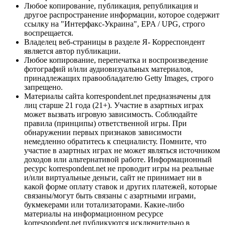
Любое копирование, публикация, републикация и
другое распространение информации, которое содержит
ссылку на "Интерфакс-Украина", EPA / UPG, строго
воспрещается.
Владелец веб-страницы в разделе Я- Корреспондент
является автор публикации.
Любое копирование, перепечатка и воспроизведение
фотографий и/или аудиовизуальных материалов,
принадлежащих правообладателю Getty Images, строго
запрещено.
Материалы сайта korrespondent.net предназначены для
лиц старше 21 года (21+). Участие в азартных играх
может вызвать игровую зависимость. Соблюдайте
правила (принципы) ответственной игры. При
обнаружении первых признаков зависимости
немедленно обратитесь к специалисту. Помните, что
участие в азартных играх не может являться источником
доходов или альтернативой работе. Информационный
ресурс korrespondent.net не проводит игры на реальные
и/или виртуальные деньги, сайт не принимает ни в
какой форме оплату ставок и других платежей, которые
связаны/могут быть связаны с азартными играми,
букмекерами или тотализаторами. Какие-либо
материалы на информационном ресурсе
korrespondent.net публикуются исключительно в