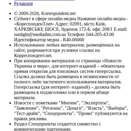
Редакция
© 2000-2026, Korrespondent.net
Субъект в сфере онлайн-медиа Название онлайн-медиа -
«КореспонденТ.net» Адрес: 02091, місто Київ,
ХАРКІВСЬКЕ ШОСЕ, будинок 172-Б, офіс 208/1 E-mail:
sunlight@mediadim.com.ua
Телефон: 044-205-43-00
Идентификатор медиа - R40-06068
Использование любых материалов, размещённых на
сайте, разрешается при условии ссылки на
Корреспондент.net.
При копировании материалов со страницы «Новости
Украины и мира», для интернет-изданий – обязательна
прямая открытая для поисковых систем гиперссылка.
Ссылка должна быть размещена в независимости от
полного либо частичного использования материалов.
Гиперссылка (для интернет- изданий) – должна быть
размещена в подзаголовке или в первом абзаце
материала.
Новости с пометками "Мнение", "Экспертиза",
"Заявление", "Регионы", "Деньги", "Власть", "Выборы",
"Тест-драйв", "Спецпроекты", "Промо" публикуются на
правах рекламы.
Раздел Спецпроекты создается совместно с
коммерческими партнерами.