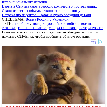
Інтернаціональних легіонів
Взрыв в Сыктывкаре: возросло количество пострадавших
Стали известны объемы отключений в пятницу
Встреча президентов: Ермак и Рубио обсудили детали
СПЕЦТЕМА:
Война России с Украиной
ТЕГИ:
погибшие
,
потери
,
российские войска
,
военная
техника
,
Война в Украине
,
сводка Генштаба
,
потери России
Если вы заметили ошибку, выделите необходимый текст и
нажмите Ctrl+Enter, чтобы сообщить об этом редакции.