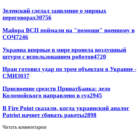
Зеленский сделал заявление о мирных
переговорах
30756
Майора ВСП поймали на "помощи" военному в
СОЧ
7246
Украина впервые в мире провела воздушный
штурм с использованием роботов
4720
Иран готовил удар по трем объектам в Украине -
СМИ
3037
Присвоение средств ПриватБанка: дело
Коломойского направлено в суд
2945
В Fire Point сказали, когда украинский аналог
Patriot начнет сбивать ракеты
2898
Читать комментарии