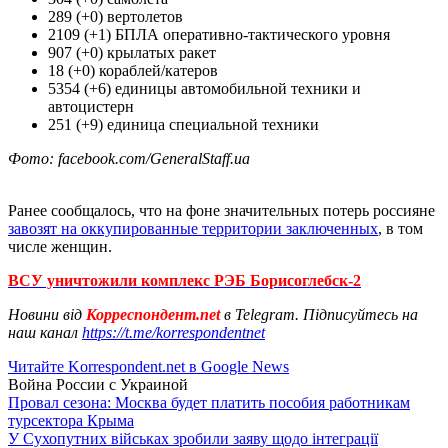
289 (+0) вертолетов
2109 (+1) БПЛА оперативно-тактического уровня
907 (+0) крылатых ракет
18 (+0) кораблей/катеров
5354 (+6) единицы автомобильной техники и
автоцистерн
251 (+9) единица специальной техники
Фото: facebook.com/GeneralStaff.ua
Ранее сообщалось, что на фоне значительных потерь россияне
завозят на оккупированные территории заключенных
, в том
числе женщин.
ВСУ уничтожили комплекс РЭБ Борисоглебск-2
Новини від
Корреспондент.net
в Telegram. Підписуйтесь на
наш канал
https://t.me/korrespondentnet
Читайте Korrespondent.net в Google News
Война России с Украиной
Провал сезона: Москва будет платить пособия работникам
турсектора Крыма
У Сухопутних військах зробили заяву щодо інтеграції