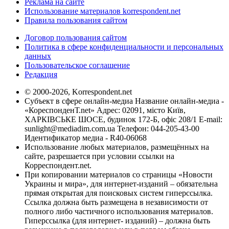
Реклама на сайте
Использование материалов korrespondent.net
Правила пользования сайтом
Договор пользования сайтом
Политика в сфере конфиденциальности и персональных
данных
Пользовательское соглашение
Редакция
© 2000-2026, Korrespondent.net
Субъект в сфере онлайн-медиа Название онлайн-медиа -
«КореспонденТ.net» Адрес: 02091, місто Київ,
ХАРКІВСЬКЕ ШОСЕ, будинок 172-Б, офіс 208/1 E-mail:
sunlight@mediadim.com.ua
Телефон: 044-205-43-00
Идентификатор медиа - R40-06068
Использование любых материалов, размещённых на
сайте, разрешается при условии ссылки на
Корреспондент.net.
При копировании материалов со страницы «Новости
Украины и мира», для интернет-изданий – обязательна
прямая открытая для поисковых систем гиперссылка.
Ссылка должна быть размещена в независимости от
полного либо частичного использования материалов.
Гиперссылка (для интернет- изданий) – должна быть