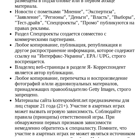
размещена в подзаголовке или в первом абзаце
материала.
Новости с пометками "Мнение", "Экспертиза",
"Заявление", "Регионы", "Деньги", "Власть", "Выборы",
"Тест-драйв", "Спецпроекты", "Промо" публикуются на
правах рекламы.
Раздел Спецпроекты создается совместно с
коммерческими партнерами.
Любое копирование, публикация, републикация и
другое распространение информации, которое содержит
ссылку на "Интерфакс-Украина", EPA / UPG, строго
воспрещается.
Владелец веб-страницы в разделе Я- Корреспондент
является автор публикации.
Любое копирование, перепечатка и воспроизведение
фотографий и/или аудиовизуальных материалов,
принадлежащих правообладателю Getty Images, строго
запрещено.
Материалы сайта korrespondent.net предназначены для
лиц старше 21 года (21+). Участие в азартных играх
может вызвать игровую зависимость. Соблюдайте
правила (принципы) ответственной игры. При
обнаружении первых признаков зависимости
немедленно обратитесь к специалисту. Помните, что
участие в азартных играх не может являться источником