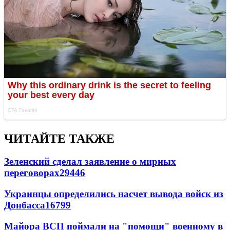
ЧИТАЙТЕ ТАКЖЕ
Зеленский сделал заявление о мирных
переговорах
29446
Украинцы определились насчет вывода войск из
Донбасса
16799
Майора ВСП поймали на "помощи" военному в