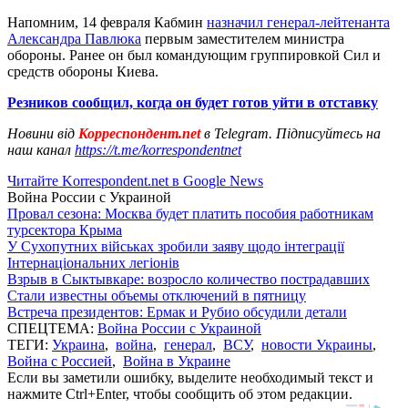
Напомним, 14 февраля Кабмин
назначил генерал-лейтенанта
Александра Павлюка
первым заместителем министра
обороны. Ранее он был командующим группировкой Сил и
средств обороны Киева.
Резников сообщил, когда он будет готов уйти в отставку
Новини від
Корреспондент.net
в Telegram. Підписуйтесь на
наш канал
https://t.me/korrespondentnet
Читайте Korrespondent.net в Google News
Война России с Украиной
Провал сезона: Москва будет платить пособия работникам
турсектора Крыма
У Сухопутних військах зробили заяву щодо інтеграції
Інтернаціональних легіонів
Взрыв в Сыктывкаре: возросло количество пострадавших
Стали известны объемы отключений в пятницу
Встреча президентов: Ермак и Рубио обсудили детали
СПЕЦТЕМА:
Война России с Украиной
ТЕГИ:
Украина
,
война
,
генерал
,
ВСУ
,
новости Украины
,
Война с Россией
,
Война в Украине
Если вы заметили ошибку, выделите необходимый текст и
нажмите Ctrl+Enter, чтобы сообщить об этом редакции.