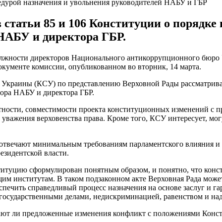
цедурой назначения и увольнения руководителей НАБУ и ГБР
статьи 85 и 106 Конституции о порядке 
НАБУ и директора ГБР.
должности директоров Национального антикоррупционного бюро
окументе комиссии, опубликованном во вторник, 14 марта.
 Украины (КСУ) по представлению Верховной Рады рассматривае
тора НАБУ и директора ГБР.
стности, совместимости проекта конституционных изменений с
 уважения верховенства права. Кроме того, КСУ интересует, мог
 отвечают минимальным требованиям парламентского влияния и к
езидентской власти.
титуцию сформулирован понятным образом, и понятно, что конст
им институтам. В таком подзаконном акте Верховная Рада може
еспечить справедливый процесс назначения на основе заслуг и 
и государственными делами, недискриминацией, равенством и на
дают ли предложенные изменения конфликт с положениями Конст