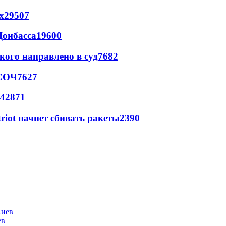
х
29507
Донбасса
19600
кого направлено в суд
7682
 СОЧ
7627
И
2871
triot начнет сбивать ракеты
2390
ев