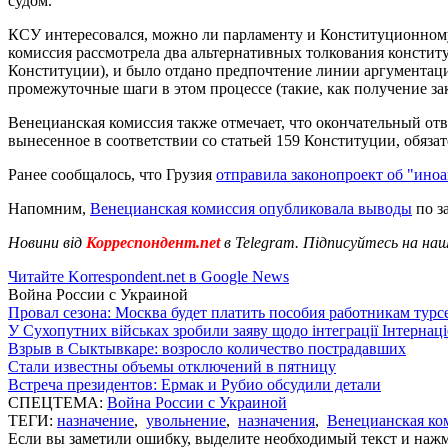
судом.
КСУ интересовался, можно ли парламенту и Конституционному
комиссия рассмотрела два альтернативных толкования консти
Конституции), и было отдано предпочтение линии аргументац
промежуточные шаги в этом процессе (такие, как получение з
Венецианская комиссия также отмечает, что окончательный отв
вынесенное в соответствии со статьей 159 Конституции, обяза
Ранее сообщалось, что Грузия
отправила законопроект об "ино
Напомним,
Венецианская комиссия опубликовала выводы
по з
Новини від
Корреспондент.net
в Telegram. Підписуйтесь на на
Читайте Korrespondent.net в Google News
Война России с Украиной
Провал сезона: Москва будет платить пособия работникам тур
У Сухопутних військах зробили заяву щодо інтеграції Інтернац
Взрыв в Сыктывкаре: возросло количество пострадавших
Стали известны объемы отключений в пятницу
Встреча президентов: Ермак и Рубио обсудили детали
СПЕЦТЕМА:
Война России с Украиной
ТЕГИ:
назначение
,
увольнение
,
назначения
,
Венецианская ко
Если вы заметили ошибку, выделите необходимый текст и нажми