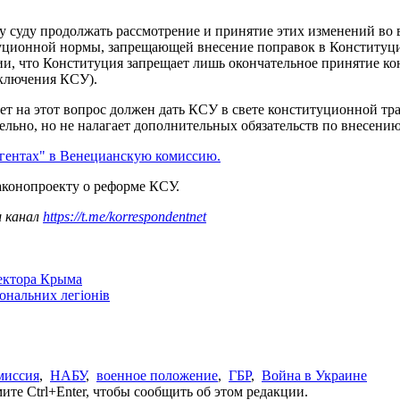
 суду продолжать рассмотрение и принятие этих изменений во 
туционной нормы, запрещающей внесение поправок в Конституци
ии, что Конституция запрещает лишь окончательное принятие к
аключения КСУ).
ет на этот вопрос должен дать КСУ в свете конституционной тр
тельно, но не налагает дополнительных обязательств по внесен
агентах" в Венецианскую комиссию.
аконопроекту о реформе КСУ.
ш канал
https://t.me/korrespondentnet
сектора Крыма
іональних легіонів
миссия
,
НАБУ
,
военное положение
,
ГБР
,
Война в Украине
те Ctrl+Enter, чтобы сообщить об этом редакции.