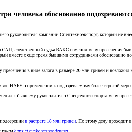
ри человека обоснованно подозреваются
го руководителя компании Спецтехноэкспорт, который не внес
ом САП, следственный судья ВАКС изменил меру пресечения б
рый вместе с еще тремя бывшими сотрудниками обоснованно подо
у пресечения в виде залога в размере 20 млн гривен и возложил 
ктивов НАБУ о применении к подозреваемому более строгой меры
менил к бывшему руководителю Спецтехноэкспорта меру пресече
о подозрении
в растрате 18 млн гривен
. По этому делу проходит 
ш канал
https://t.me/korrespondentnet