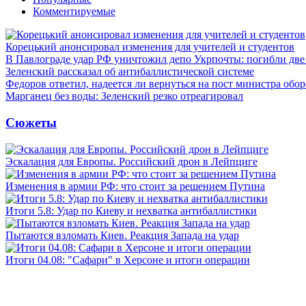
Комментируемые
Корецький анонсировал изменения для учителей и студентов
В Павлограде удар РФ уничтожил депо Укрпочты: погибли дв
Зеленский рассказал об антибаллистической системе
Федоров ответил, надеется ли вернуться на пост министра обо
Марганец без воды: Зеленский резко отреагировал
Сюжеты
Эскалация для Европы. Российский дрон в Лейпциге
Изменения в армии РФ: что стоит за решением Путина
Итоги 5.8: Удар по Киеву и нехватка антибаллистики
Пытаются взломать Киев. Реакция Запада на удар
Итоги 04.08: "Сафари" в Херсоне и итоги операции