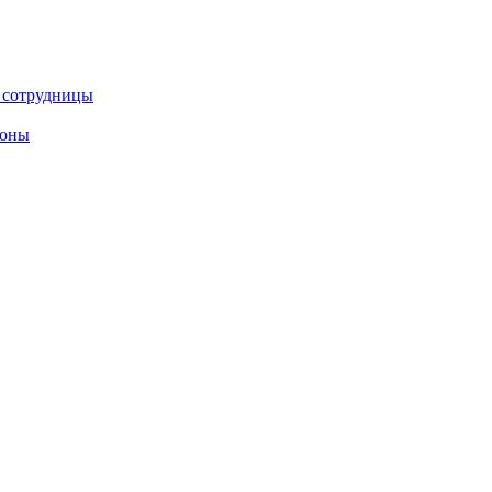
е сотрудницы
роны