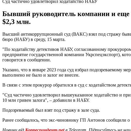
Суд частично удовлетворил ходатайство НАБУ
Бывший руководитель компании и еще т
$2,3 млн.
Высший антикоррупционный суд (ВАКС) взял под стражу бывше
бюро (НАБУ) в среду, 15 марта.
"По ходатайству детективов НАБУ, согласованному прокурор
предприятие государственной компании Укрспецэкспорт), кото
говорится в сообщении.
Указано, что в январе 2023 года суд избрал подозреваемому мер
выполнено не было и залог не внесен.
В связи с этим прокурор обратился в суд с ходатайством дете
"Суд частично удовлетворил вышеуказанное ходатайство и при
10 млн гривен залога", – добавили в НАБУ.
Подозреваемый был взят под стражу в зале суда.
Ранее сообщалось, что экс-чиновнику ГП Антонов сообщили 
Новини від
Корреспондент.net
в Telegram. Підписуйтесь на на