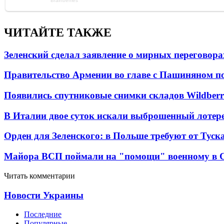
ЧИТАЙТЕ ТАКЖЕ
Зеленский сделал заявление о мирных переговора
Правительство Армении во главе с Пашиняном по
Появились спутниковые снимки складов Wildberr
В Италии двое суток искали выброшенный лоте
Орден для Зеленского: в Польше требуют от Туск
Майора ВСП поймали на "помощи" военному в
Читать комментарии
Новости Украины
Последние
Популярные