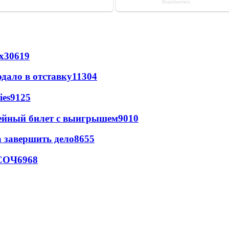
х
30619
дало в отставку
11304
ies
9125
рейный билет с выигрышем
9010
а завершить дело
8655
 СОЧ
6968