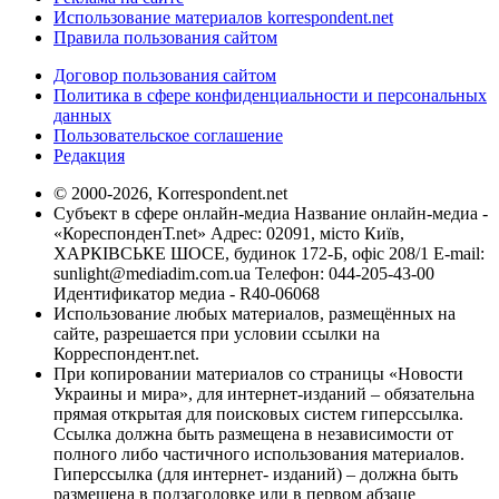
Использование материалов korrespondent.net
Правила пользования сайтом
Договор пользования сайтом
Политика в сфере конфиденциальности и персональных
данных
Пользовательское соглашение
Редакция
© 2000-2026, Korrespondent.net
Субъект в сфере онлайн-медиа Название онлайн-медиа -
«КореспонденТ.net» Адрес: 02091, місто Київ,
ХАРКІВСЬКЕ ШОСЕ, будинок 172-Б, офіс 208/1 E-mail:
sunlight@mediadim.com.ua
Телефон: 044-205-43-00
Идентификатор медиа - R40-06068
Использование любых материалов, размещённых на
сайте, разрешается при условии ссылки на
Корреспондент.net.
При копировании материалов со страницы «Новости
Украины и мира», для интернет-изданий – обязательна
прямая открытая для поисковых систем гиперссылка.
Ссылка должна быть размещена в независимости от
полного либо частичного использования материалов.
Гиперссылка (для интернет- изданий) – должна быть
размещена в подзаголовке или в первом абзаце