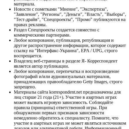
материала.
Новости с пометками "Мнение", "Экспертиза",
"Заявление", "Регионы", "Деньги", "Власть", "Выборы",
"Тест-драйв", "Спецпроекты", "Промо" публикуются на
правах рекламы.
Раздел Спецпроекты создается совместно с
коммерческими партнерами.
Любое копирование, публикация, републикация и
другое распространение информации, которое содержит
ссылку на "Интерфакс-Украина", EPA / UPG, строго
воспрещается.
Владелец веб-страницы в разделе Я- Корреспондент
является автор публикации.
Любое копирование, перепечатка и воспроизведение
фотографий и/или аудиовизуальных материалов,
принадлежащих правообладателю Getty Images, строго
запрещено.
Материалы сайта korrespondent.net предназначены для
лиц старше 21 года (21+). Участие в азартных играх
может вызвать игровую зависимость. Соблюдайте
правила (принципы) ответственной игры. При
обнаружении первых признаков зависимости
немедленно обратитесь к специалисту. Помните, что
участие в азартных играх не может являться источником
доходов или альтернативой работе. Информационный