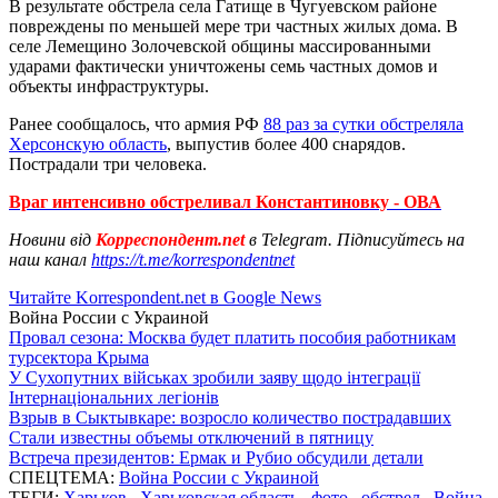
В результате обстрела села Гатище в Чугуевском районе
повреждены по меньшей мере три частных жилых дома. В
селе Лемещино Золочевской общины массированными
ударами фактически уничтожены семь частных домов и
объекты инфраструктуры.
Ранее сообщалось, что армия РФ
88 раз за сутки обстреляла
Херсонскую область
, выпустив более 400 снарядов.
Пострадали три человека.
Враг интенсивно обстреливал Константиновку - ОВА
Новини від
Корреспондент.net
в Telegram. Підписуйтесь на
наш канал
https://t.me/korrespondentnet
Читайте Korrespondent.net в Google News
Война России с Украиной
Провал сезона: Москва будет платить пособия работникам
турсектора Крыма
У Сухопутних військах зробили заяву щодо інтеграції
Інтернаціональних легіонів
Взрыв в Сыктывкаре: возросло количество пострадавших
Стали известны объемы отключений в пятницу
Встреча президентов: Ермак и Рубио обсудили детали
СПЕЦТЕМА:
Война России с Украиной
ТЕГИ:
Харьков
,
Харьковская область
,
фото
,
обстрел
,
Война