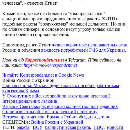
человека", - отметил Игнат.
Кроме того, также не сбиваются "узкопрофильные"
авиационные противорадиолокационные ракеты
Х-31П
и
подобные ракеты "воздух-земля" меньшей дальности. Но они,
по словам спикера, в основном несут угрозу только вблизи
линии боевого соприкосновения.
Напомним, ранее Игнат
назвал вероятные цели ракетных атак
России
и объяснил
важность истребителей F-16 для Украины
.
Новини від
Корреспондент.net
в Telegram. Підписуйтесь на
наш канал
https://t.me/korrespondentnet
Читайте Korrespondent.net в Google News
Война России с Украиной
Провал сезона: Москва будет платить пособия работникам
турсектора Крыма
У Сухопутних військах зробили заяву щодо інтеграції
Інтернаціональних легіонів
Взрыв в Сыктывкаре: возросло количество пострадавших
Стали известны объемы отключений в пятницу
Встреча президентов: Ермак и Рубио обсудили детали
СПЕЦТЕМА:
Война России с Украиной
ТЕГИ:
ракета
,
ВСУ
,
баллистическая ракета
,
ПВО
,
новости