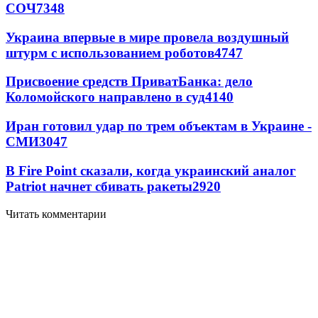
СОЧ
7348
Украина впервые в мире провела воздушный
штурм с использованием роботов
4747
Присвоение средств ПриватБанка: дело
Коломойского направлено в суд
4140
Иран готовил удар по трем объектам в Украине -
СМИ
3047
В Fire Point сказали, когда украинский аналог
Patriot начнет сбивать ракеты
2920
Читать комментарии