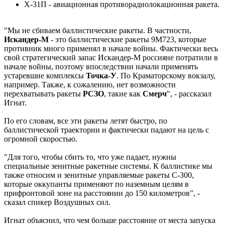
Х-31П - авиационная противорадиолокационная ракета.
"Мы не сбиваем баллистические ракеты. В частности,
Искандер-М
- это баллистические ракеты 9М723, которые
противник много применял в начале войны. Фактически весь
свой стратегический запас Искандер-М россияне потратили в
начале войны, поэтому впоследствии начали применять
устаревшие комплексы
Точка-У
. По Краматорскому вокзалу,
например. Также, к сожалению, нет возможности
перехватывать ракеты
РСЗО
, такие как
Смерч
", - рассказал
Игнат.
По его словам, все эти ракеты летят быстро, по
баллистической траектории и фактически падают на цель с
огромной скоростью.
"Для того, чтобы сбить то, что уже падает, нужны
специальные зенитные ракетные системы. К баллистике мы
также относим и зенитные управляемые ракеты С-300,
которые оккупанты применяют по наземным целям в
прифронтовой зоне на расстоянии до 150 километров", -
сказал спикер Воздушных сил.
Игнат объяснил, что чем больше расстояние от места запуска