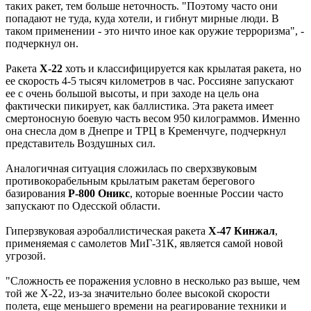
таких ракет, тем больше неточность. "Поэтому часто они
попадают не туда, куда хотели, и гибнут мирные люди. В
таком применении - это ничто иное как оружие терроризма", -
подчеркнул он.
Ракета
Х-22
хоть и классифицируется как крылатая ракета, но
ее скорость 4-5 тысяч километров в час. Россияне запускают
ее с очень большой высоты, и при заходе на цель она
фактически пикирует, как баллистика. Эта ракета имеет
смертоносную боевую часть весом 950 килограммов. Именно
она снесла дом в Днепре и ТРЦ в Кременчуге, подчеркнул
представитель Воздушных сил.
Аналогичная ситуация сложилась по сверхзвуковым
противокорабельным крылатым ракетам берегового
базирования
Р-800 Оникс
, которые военные России часто
запускают по Одесской области.
Гиперзвуковая аэробаллистическая ракета
Х-47 Кинжал
,
применяемая с самолетов МиГ-31К, является самой новой
угрозой.
"Сложность ее поражения условно в несколько раз выше, чем
той же Х-22, из-за значительно более высокой скорости
полета, еще меньшего времени на реагирование техники и