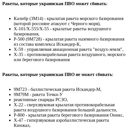
Ракеты, которые украинская ПВО может сбивать
:
Калибр (3М14) - крылатая ракета морского базирования
(которой россияне атакуют с Черного моря),
Х-101/Х-555/Х-55 - крылатые ракеты воздушного
базирования,
Р-500 (9М728) - крылатая ракета наземного базирования
из состава комплекса Искандер-К,
Х-59 - управляемая авиационная ракета "воздух-земля",
Х-35 - противокорабельная ракета воздушного, морского
или берегового базирования
Ракеты, которые украинская ПВО не может
сбивать
:
9М723 - баллистическая ракета Искандер-М,
9М79М - ракета Точки-У
реактивные снаряды РСЗО,
Х-22 - сверхзвуковая крылатая противокорабельная
ракета воздушного базирования большой дальности,
Р-800 - крылатая ракета берегового базирования Оникс,
Х-47 - гиперзвуковая аэробаллистическая ракета
Кинжал,