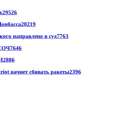
х
29526
Донбасса
20219
кого направлено в суд
7763
 СОЧ
7646
И
2886
triot начнет сбивать ракеты
2396