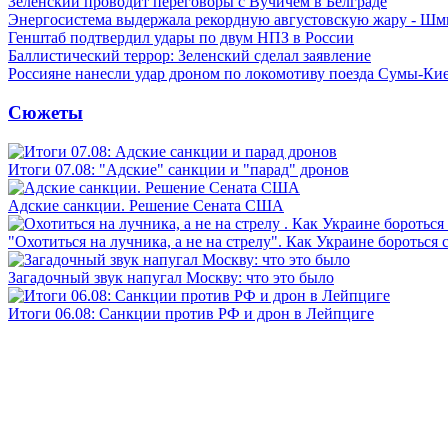
Зеленский проводит переговоры с Вучичем в Белграде
Энергосистема выдержала рекордную августовскую жару - Шм
Генштаб подтвердил удары по двум НПЗ в России
Баллистический террор: Зеленский сделал заявление
Россияне нанесли удар дроном по локомотиву поезда Сумы-Ки
Сюжеты
Итоги 07.08: "Адские" санкции и "парад" дронов
Адские санкции. Решение Сената США
"Охотиться на лучника, а не на стрелу". Как Украине бороться 
Загадочный звук напугал Москву: что это было
Итоги 06.08: Санкции против РФ и дрон в Лейпциге