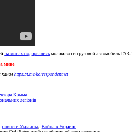
ей
на минах подорвались
молоковоз и грузовой автомобиль ГАЗ-5
а мине
ш канал
https://t.me/korrespondentnet
сектора Крыма
іональних легіонів
,
новости Украины
,
Война в Украине
те Ctrl+Enter, чтобы сообщить об этом редакции.