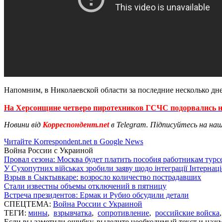
Напомним, в Николаевской области за последние несколько дн
На Херсонщине четверо пиротехников ГСЧС подорвались н
Новини від
Корреспондент.net
в Telegram. Підписуйтесь на на
Читайте Korrespondent.net в Google News
Война России с Украиной
Провал сезона: Москва будет платить пособия работникам тур
У Сухопутних військах зробили заяву щодо інтеграції Інтернац
Взрыв в Сыктывкаре: возросло количество пострадавших
Стали известны объемы отключений в пятницу
Встреча президентов: Ермак и Рубио обсудили детали
СПЕЦТЕМА:
Война России с Украиной
ТЕГИ:
мины
,
взрывчатка
,
сопротивление
,
российские войска
Если вы заметили ошибку, выделите необходимый текст и нажми