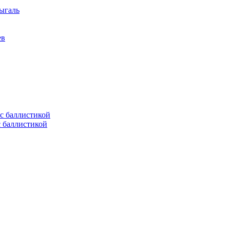
ыгаль
ев
с баллистикой