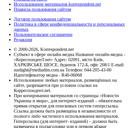
Использование материалов korrespondent.net
Правила пользования сайтом
Договор пользования сайтом
Политика в сфере конфиденциальности и персональных
данных
Пользовательское соглашение
Редакция
© 2000-2026, Korrespondent.net
Субъект в сфере онлайн-медиа Название онлайн-медиа -
«КореспонденТ.net» Адрес: 02091, місто Київ,
ХАРКІВСЬКЕ ШОСЕ, будинок 172-Б, офіс 208/1 E-mail:
sunlight@mediadim.com.ua
Телефон: 044-205-43-00
Идентификатор медиа - R40-06068
Использование любых материалов, размещённых на
сайте, разрешается при условии ссылки на
Корреспондент.net.
При копировании материалов со страницы «Новости
Украины и мира», для интернет-изданий – обязательна
прямая открытая для поисковых систем гиперссылка.
Ссылка должна быть размещена в независимости от
полного либо частичного использования материалов.
Гиперссылка (для интернет- изданий) – должна быть
размещена в подзаголовке или в первом абзаце