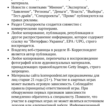
материала.
Новости с пометками "Мнение", "Экспертиза",
"Заявление", "Регионы", "Деньги", "Власть", "Выборы",
"Тест-драйв", "Спецпроекты", "Промо" публикуются на
правах рекламы.
Раздел Спецпроекты создается совместно с
коммерческими партнерами.
Любое копирование, публикация, републикация и
другое распространение информации, которое содержит
ссылку на "Интерфакс-Украина", EPA / UPG, строго
воспрещается.
Владелец веб-страницы в разделе Я- Корреспондент
является автор публикации.
Любое копирование, перепечатка и воспроизведение
фотографий и/или аудиовизуальных материалов,
принадлежащих правообладателю Getty Images, строго
запрещено.
Материалы сайта korrespondent.net предназначены для
лиц старше 21 года (21+). Участие в азартных играх
может вызвать игровую зависимость. Соблюдайте
правила (принципы) ответственной игры. При
обнаружении первых признаков зависимости
немедленно обратитесь к специалисту. Помните, что
участие в азартных играх не может являться источником
доходов или альтернативой работе. Информационный