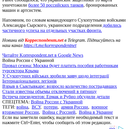
уничтожили
более 50 российских танков
, бронированных
машин и артсистем.
Напомним, по словам командующего Сухопутными войсками
Александра Сырского, украинские подразделения
добились
частичного успеха на отдельных участках фронта.
Новини від
Корреспондент.net
в Telegram. Підписуйтесь на
наш канал
https://t.me/korrespondentnet
Читайте Korrespondent.net в Google News
Война России с Украиной
Провал сезона: Москва будет платить пособия работникам
турсектора Крыма
У Сухопутних військах зробили заяву щодо інтеграції
Інтернаціональних легіонів
Взрыв в Сыктывкаре: возросло количество пострадавших
Стали известны объемы отключений в пятницу
Встреча президентов: Ермак и Рубио обсудили детали
СПЕЦТЕМА:
Война России с Украиной
ТЕГИ:
война
,
ВСУ
,
потери
,
армия России
,
военное
вторжение России
,
Война с Россией
,
Война в Украине
Если вы заметили ошибку, выделите необходимый текст и
нажмите Ctrl+Enter, чтобы сообщить об этом редакции.