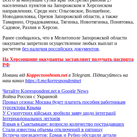
населенных пунктов на Запорожском и Херсонском
направлениях. Среди них: Ольговское, Волшебное,
Новоданиловка, Орехов Запорожской области, а также
Тамарино, Отрадокаменка, Тягинка, Новотягинка, Понятовка,
Садовое, Разлив и Херсон.
Ранее сообщалось, что в Мелитополе Запорожской области
оккупанты запретили осуществление любых выплат и
расчетов
без наличия российских документов
.
На Херсонщине оккупанты заставляют получать паспорта
РФ
Новини від
Корреспондент.net
в Telegram. Підписуйтесь на
наш канал
https://t.me/korrespondentnet
Читайте Korrespondent.net в Google News
Война России с Украиной
Провал сезона: Москва будет платить пособия работникам
турсектора Крыма
У Сухопутних військах зробили заяву щодо інтеграції
Інтернаціональних легіонів
Взрыв в Сыктывкаре: возросло количество пострадавших
Стали известны объемы отключений в пятницу
Встреча президентов: Ермак и Рубио обсудили детали