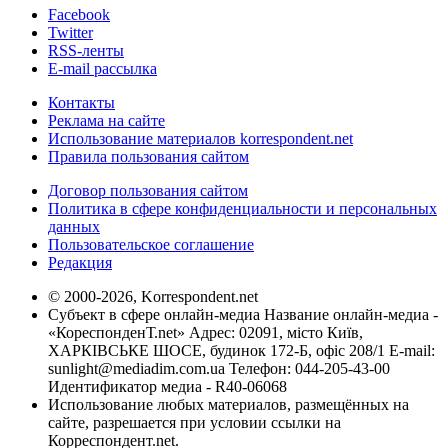
Facebook
Twitter
RSS-ленты
E-mail рассылка
Контакты
Реклама на сайте
Использование материалов korrespondent.net
Правила пользования сайтом
Договор пользования сайтом
Политика в сфере конфиденциальности и персональных
данных
Пользовательское соглашение
Редакция
© 2000-2026, Korrespondent.net
Субъект в сфере онлайн-медиа Название онлайн-медиа -
«КореспонденТ.net» Адрес: 02091, місто Київ,
ХАРКІВСЬКЕ ШОСЕ, будинок 172-Б, офіс 208/1 E-mail:
sunlight@mediadim.com.ua
Телефон: 044-205-43-00
Идентификатор медиа - R40-06068
Использование любых материалов, размещённых на
сайте, разрешается при условии ссылки на
Корреспондент.net.