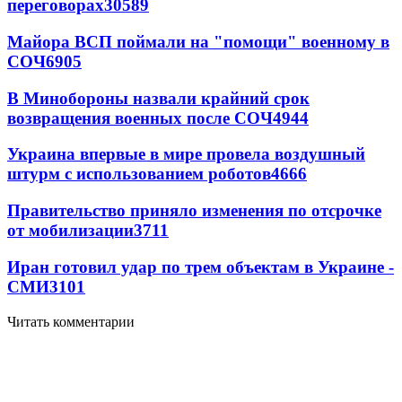
переговорах
30589
Майора ВСП поймали на "помощи" военному в
СОЧ
6905
В Минобороны назвали крайний срок
возвращения военных после СОЧ
4944
Украина впервые в мире провела воздушный
штурм с использованием роботов
4666
Правительство приняло изменения по отсрочке
от мобилизации
3711
Иран готовил удар по трем объектам в Украине -
СМИ
3101
Читать комментарии