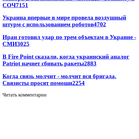
СОЧ
7151
Украина впервые в мире провела воздушный
штурм с использованием роботов
4702
Иран готовил удар по трем объектам в Украине -
СМИ
3025
В Fire Point сказали, когда украинский аналог
Patriot начнет сбивать ракеты
2883
Когда связь молчит - молчит вся бригада.
Связисты просят помощи
2254
Читать комментарии