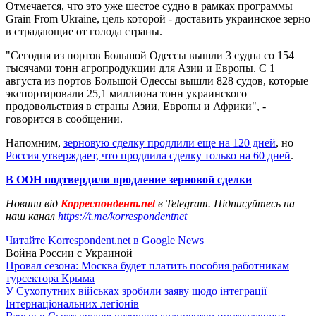
Отмечается, что это уже шестое судно в рамках программы
Grain From Ukraine, цель которой - доставить украинское зерно
в страдающие от голода страны.
"Сегодня из портов Большой Одессы вышли 3 судна со 154
тысячами тонн агропродукции для Азии и Европы. С 1
августа из портов Большой Одессы вышли 828 судов, которые
экспортировали 25,1 миллиона тонн украинского
продовольствия в страны Азии, Европы и Африки", -
говорится в сообщении.
Напомним,
зерновую сделку продлили еще на 120 дней
, но
Россия утверждает, что продлила сделку только на 60 дней
.
В ООН подтвердили продление зерновой сделки
Новини від
Корреспондент.net
в Telegram. Підписуйтесь на
наш канал
https://t.me/korrespondentnet
Читайте Korrespondent.net в Google News
Война России с Украиной
Провал сезона: Москва будет платить пособия работникам
турсектора Крыма
У Сухопутних військах зробили заяву щодо інтеграції
Інтернаціональних легіонів