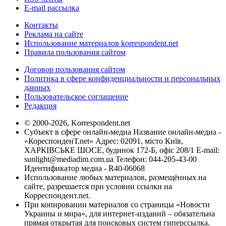
E-mail рассылка
Контакты
Реклама на сайте
Использование материалов korrespondent.net
Правила пользования сайтом
Договор пользования сайтом
Политика в сфере конфиденциальности и персональных
данных
Пользовательское соглашение
Редакция
© 2000-2026, Korrespondent.net
Субъект в сфере онлайн-медиа Название онлайн-медиа -
«КореспонденТ.net» Адрес: 02091, місто Київ,
ХАРКІВСЬКЕ ШОСЕ, будинок 172-Б, офіс 208/1 E-mail:
sunlight@mediadim.com.ua
Телефон: 044-205-43-00
Идентификатор медиа - R40-06068
Использование любых материалов, размещённых на
сайте, разрешается при условии ссылки на
Корреспондент.net.
При копировании материалов со страницы «Новости
Украины и мира», для интернет-изданий – обязательна
прямая открытая для поисковых систем гиперссылка.