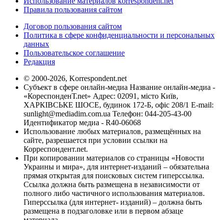
Использование материалов korrespondent.net
Правила пользования сайтом
Договор пользования сайтом
Политика в сфере конфиденциальности и персональных
данных
Пользовательское соглашение
Редакция
© 2000-2026, Korrespondent.net
Субъект в сфере онлайн-медиа Название онлайн-медиа -
«КореспонденТ.net» Адрес: 02091, місто Київ,
ХАРКІВСЬКЕ ШОСЕ, будинок 172-Б, офіс 208/1 E-mail:
sunlight@mediadim.com.ua
Телефон: 044-205-43-00
Идентификатор медиа - R40-06068
Использование любых материалов, размещённых на
сайте, разрешается при условии ссылки на
Корреспондент.net.
При копировании материалов со страницы «Новости
Украины и мира», для интернет-изданий – обязательна
прямая открытая для поисковых систем гиперссылка.
Ссылка должна быть размещена в независимости от
полного либо частичного использования материалов.
Гиперссылка (для интернет- изданий) – должна быть
размещена в подзаголовке или в первом абзаце
материала.