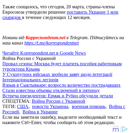
Также соощалось, что сегодня, 20 марта, страны-члены
Евросоюза утвердили решение
поставить Украине 1 млн
снарядов
в течение следующих 12 месяцев.
Новини від
Корреспондент.net
в Telegram. Підписуйтесь на
наш канал
https://t.me/korrespondentnet
Читайте Korrespondent.net в Google News
Война России с Украиной
Провал сезона: Москва будет платить пособия работникам
турсектора Крыма
У Сухопутних військах зробили заяву щодо інтеграції
Інтернаціональних легіонів
Взрыв в Сыктывкаре: возросло количество пострадавших
Стали известны объемы отключений в пятницу
Встреча президентов: Ермак и Рубио обсудили детали
СПЕЦТЕМА:
Война России с Украиной
ТЕГИ:
США
,
новости Украины
,
военная помощь
,
Война с
Россией
,
Война в Украине
Если вы заметили ошибку, выделите необходимый текст и
нажмите Ctrl+Enter, чтобы сообщить об этом редакции.