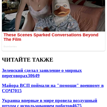
ЧИТАЙТЕ ТАКЖЕ
Зеленский сделал заявление о мирных
переговорах
30649
Майора ВСП поймали на "помощи" военному в
СОЧ
7015
Украина впервые в мире провела воздушный
штурм с использованием роботов
4675