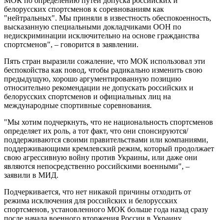
МОК по определению путей допуска российских и
белорусских спортсменов к соревнованиям как
"нейтральных". Мы приняли в известность обеспокоенность,
высказанную специальными докладчиками ООН по
недискриминации исключительно на основе гражданства
спортсменов", – говорится в заявлении.
Пять стран выразили сожаление, что МОК использовал эти
беспокойства как повод, чтобы радикально изменить свою
предыдущую, хорошо аргументированную позицию
относительно рекомендации не допускать российских и
белорусских спортсменов и официальных лиц на
международные спортивные соревнования.
"Мы хотим подчеркнуть, что не национальность спортсменов
определяет их роль, а тот факт, что они спонсируются/
поддерживаются своими правительствами или компаниями,
поддерживающими кремлевский режим, который продолжает
свою агрессивную войну против Украины, или даже они
являются непосредственно российскими военными", –
заявили в МИД.
Подчеркивается, что нет никакой причины отходить от
режима исключения для российских и белорусских
спортсменов, установленного МОК больше года назад сразу
после начала военного вторжения России в Украину.