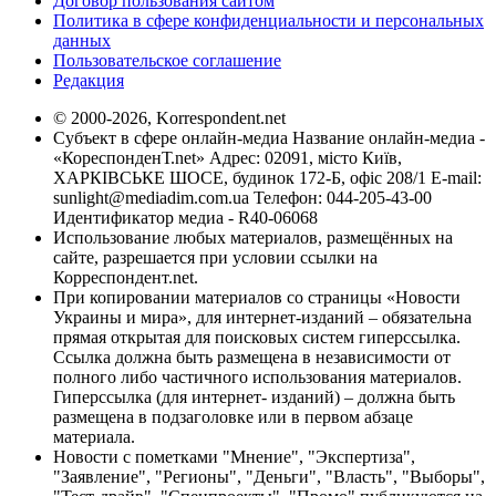
Договор пользования сайтом
Политика в сфере конфиденциальности и персональных
данных
Пользовательское соглашение
Редакция
© 2000-2026, Korrespondent.net
Субъект в сфере онлайн-медиа Название онлайн-медиа -
«КореспонденТ.net» Адрес: 02091, місто Київ,
ХАРКІВСЬКЕ ШОСЕ, будинок 172-Б, офіс 208/1 E-mail:
sunlight@mediadim.com.ua
Телефон: 044-205-43-00
Идентификатор медиа - R40-06068
Использование любых материалов, размещённых на
сайте, разрешается при условии ссылки на
Корреспондент.net.
При копировании материалов со страницы «Новости
Украины и мира», для интернет-изданий – обязательна
прямая открытая для поисковых систем гиперссылка.
Ссылка должна быть размещена в независимости от
полного либо частичного использования материалов.
Гиперссылка (для интернет- изданий) – должна быть
размещена в подзаголовке или в первом абзаце
материала.
Новости с пометками "Мнение", "Экспертиза",
"Заявление", "Регионы", "Деньги", "Власть", "Выборы",