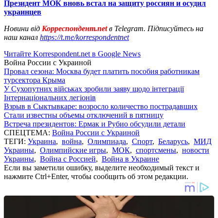
Президент МОК вновь встал на защиту россиян и осудил
украинцев
Новини від
Корреспондент.net
в Telegram. Підписуйтесь на
наш канал
https://t.me/korrespondentnet
Читайте Korrespondent.net в Google News
Война России с Украиной
Провал сезона: Москва будет платить пособия работникам
турсектора Крыма
У Сухопутних військах зробили заяву щодо інтеграції
Інтернаціональних легіонів
Взрыв в Сыктывкаре: возросло количество пострадавших
Стали известны объемы отключений в пятницу
Встреча президентов: Ермак и Рубио обсудили детали
СПЕЦТЕМА:
Война России с Украиной
ТЕГИ:
Украина
,
война
,
Олимпиада
,
Спорт
,
Беларусь
,
МИД
Украины
,
Олимпийские игры
,
МОК
,
спортсмены
,
новости
Украины
,
Война с Россией
,
Война в Украине
Если вы заметили ошибку, выделите необходимый текст и
нажмите Ctrl+Enter, чтобы сообщить об этом редакции.