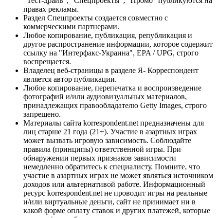
"Тест-драйв", "Спецпроекты", "Промо" публикуются на
правах рекламы.
Раздел Спецпроекты создается совместно с
коммерческими партнерами.
Любое копирование, публикация, републикация и
другое распространение информации, которое содержит
ссылку на "Интерфакс-Украина", EPA / UPG, строго
воспрещается.
Владелец веб-страницы в разделе Я- Корреспондент
является автор публикации.
Любое копирование, перепечатка и воспроизведение
фотографий и/или аудиовизуальных материалов,
принадлежащих правообладателю Getty Images, строго
запрещено.
Материалы сайта korrespondent.net предназначены для
лиц старше 21 года (21+). Участие в азартных играх
может вызвать игровую зависимость. Соблюдайте
правила (принципы) ответственной игры. При
обнаружении первых признаков зависимости
немедленно обратитесь к специалисту. Помните, что
участие в азартных играх не может являться источником
доходов или альтернативой работе. Информационный
ресурс korrespondent.net не проводит игры на реальные
и/или виртуальные деньги, сайт не принимает ни в
какой форме оплату ставок и других платежей, которые