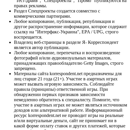
"Тест-драйв", "Спецпроекты", "Промо" публикуются на
правах рекламы.
Раздел Спецпроекты создается совместно с
коммерческими партнерами.
Любое копирование, публикация, републикация и
другое распространение информации, которое содержит
ссылку на "Интерфакс-Украина", EPA / UPG, строго
воспрещается.
Владелец веб-страницы в разделе Я- Корреспондент
является автор публикации.
Любое копирование, перепечатка и воспроизведение
фотографий и/или аудиовизуальных материалов,
принадлежащих правообладателю Getty Images, строго
запрещено.
Материалы сайта korrespondent.net предназначены для
лиц старше 21 года (21+). Участие в азартных играх
может вызвать игровую зависимость. Соблюдайте
правила (принципы) ответственной игры. При
обнаружении первых признаков зависимости
немедленно обратитесь к специалисту. Помните, что
участие в азартных играх не может являться источником
доходов или альтернативой работе. Информационный
ресурс korrespondent.net не проводит игры на реальные
и/или виртуальные деньги, сайт не принимает ни в
какой форме оплату ставок и других платежей, которые