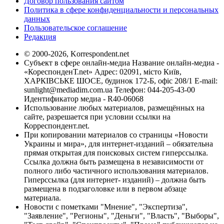
Договор пользования сайтом
Политика в сфере конфиденциальности и персональных
данных
Пользовательское соглашение
Редакция
© 2000-2026, Korrespondent.net
Субъект в сфере онлайн-медиа Название онлайн-медиа -
«КореспонденТ.net» Адрес: 02091, місто Київ,
ХАРКІВСЬКЕ ШОСЕ, будинок 172-Б, офіс 208/1 E-mail:
sunlight@mediadim.com.ua
Телефон: 044-205-43-00
Идентификатор медиа - R40-06068
Использование любых материалов, размещённых на
сайте, разрешается при условии ссылки на
Корреспондент.net.
При копировании материалов со страницы «Новости
Украины и мира», для интернет-изданий – обязательна
прямая открытая для поисковых систем гиперссылка.
Ссылка должна быть размещена в независимости от
полного либо частичного использования материалов.
Гиперссылка (для интернет- изданий) – должна быть
размещена в подзаголовке или в первом абзаце
материала.
Новости с пометками "Мнение", "Экспертиза",
"Заявление", "Регионы", "Деньги", "Власть", "Выборы",