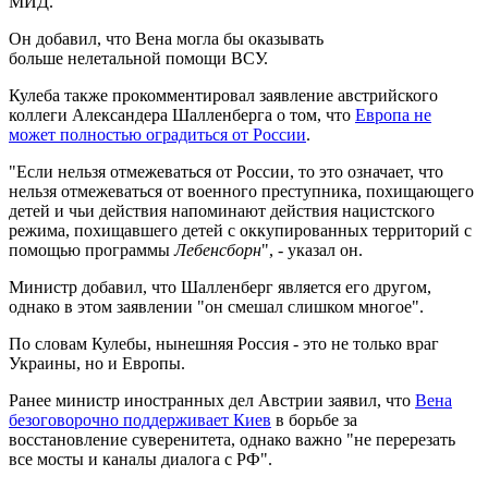
МИД.
Он добавил, что Вена могла бы оказывать
больше нелетальной помощи ВСУ.
Кулеба также прокомментировал заявление австрийского
коллеги Александера Шалленберга о том, что
Европа не
может полностью оградиться от России
.
"Если нельзя отмежеваться от России, то это означает, что
нельзя отмежеваться от военного преступника, похищающего
детей и чьи действия напоминают действия нацистского
режима, похищавшего детей с оккупированных территорий с
помощью программы
Лебенсборн
", - указал он.
Министр добавил, что Шалленберг является его другом,
однако в этом заявлении "он смешал слишком многое".
По словам Кулебы, нынешняя Россия - это не только враг
Украины, но и Европы.
Ранее министр иностранных дел Австрии заявил, что
Вена
безоговорочно поддерживает Киев
в борьбе за
восстановление суверенитета, однако важно "не перерезать
все мосты и каналы диалога с РФ".