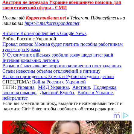
Австрия не передала Украине обещанную помощь для
энергетической сферы - СМИ
Новини від
Корреспондент.net
в Telegram. Підписуйтесь на
наш канал
https://t.me/korrespondentnet
Читайте Korrespondent.net в Google News
Война России с Украиной
Провал сезона: Москва будет платить пособия работникам
турсектора Крыма
У Сухопутних військах зробили заяву щодо інтеграції
Інтернаціональних легіонів
Взрыв в Сыктывкаре: возросло количество пострадавших
Стали известны объемы отключений в пятницу
Встреча президентов: Ермак и Рубио обсудили детали
СПЕЦТЕМА:
Война России с Украиной
ТЕГИ:
Украина
,
МИД Украины
,
Австрия
,
Поддержка
,
военная помощь
,
Дмитрий Кулеба
,
Война в Украине
,
нейтралитет
Если вы заметили ошибку, выделите необходимый текст и
нажмите Ctrl+Enter, чтобы сообщить об этом редакции.