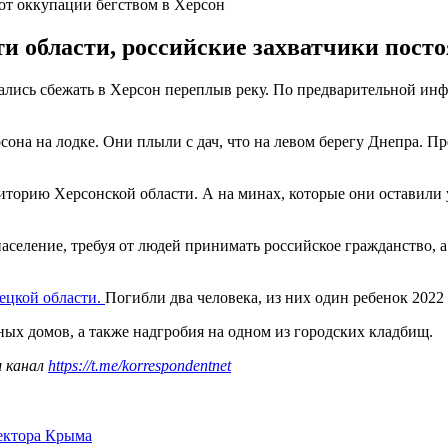
 от оккупации бегством в Херсон
и области, российские захватчики пост
ались сбежать в Херсон переплыв реку. По предварительной инф
сона на лодке. Они плыли с дач, что на левом берегу Днепра. П
торию Херсонской области. А на минах, которые они оставили 
селение, требуя от людей принимать российское гражданство, 
ецкой области.
Погибли два человека, из них один ребенок 2022
ых домов, а также надгробия на одном из городских кладбищ.
ш канал
https://t.me/korrespondentnet
сектора Крыма