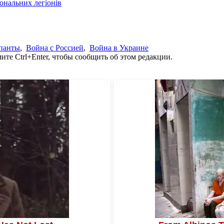
іональних легіонів
упанты
,
Война с Россией
,
Война в Украине
те Ctrl+Enter, чтобы сообщить об этом редакции.