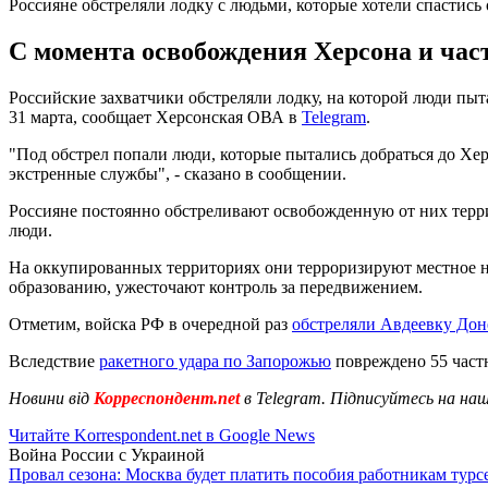
Россияне обстреляли лодку с людьми, которые хотели спастись
С момента освобождения Херсона и част
Российские захватчики обстреляли лодку, на которой люди пыт
31 марта, сообщает Херсонская ОВА в
Telegram
.
"Под обстрел попали люди, которые пытались добраться до Хер
экстренные службы", - сказано в сообщении.
Россияне постоянно обстреливают освобожденную от них терри
люди.
На оккупированных территориях они терроризируют местное на
образованию, ужесточают контроль за передвижением.
Отметим, войска РФ в очередной раз
обстреляли Авдеевку Дон
Вследствие
ракетного удара по Запорожью
повреждено 55 частн
Новини від
Корреспондент.net
в Telegram. Підписуйтесь на на
Читайте Korrespondent.net в Google News
Война России с Украиной
Провал сезона: Москва будет платить пособия работникам тур