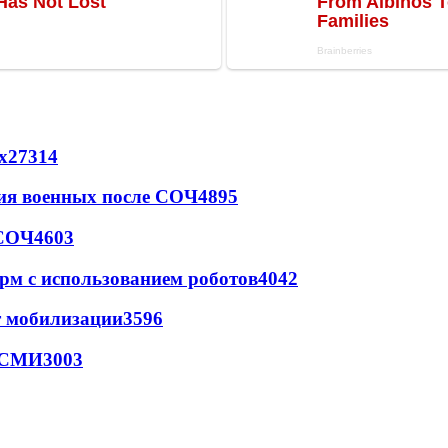
х
27314
ия военных после СОЧ
4895
 СОЧ
4603
рм с использованием роботов
4042
т мобилизации
3596
- СМИ
3003