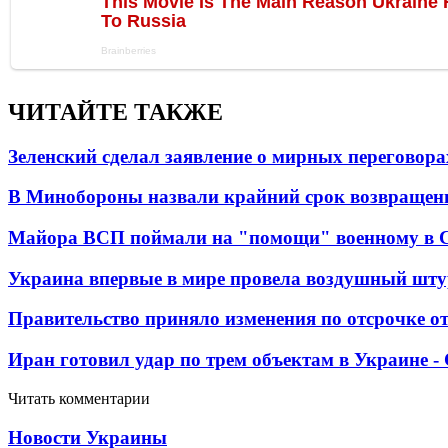
ЧИТАЙТЕ ТАКЖЕ
Зеленский сделал заявление о мирных переговора
В Минобороны назвали крайний срок возвращен
Майора ВСП поймали на "помощи" военному в
Украина впервые в мире провела воздушный шту
Правительство приняло изменения по отсрочке о
Иран готовил удар по трем объектам в Украине 
Читать комментарии
Новости Украины