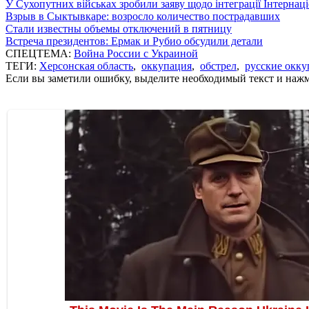
У Сухопутних військах зробили заяву щодо інтеграції Інтернац
Взрыв в Сыктывкаре: возросло количество пострадавших
Стали известны объемы отключений в пятницу
Встреча президентов: Ермак и Рубио обсудили детали
СПЕЦТЕМА:
Война России с Украиной
ТЕГИ:
Херсонская область
,
оккупация
,
обстрел
,
русские окк
Если вы заметили ошибку, выделите необходимый текст и нажми