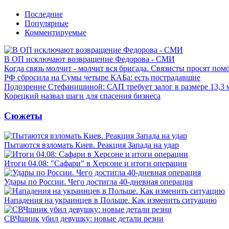
Последние
Популярные
Комментируемые
В ОП исключают возвращение Федорова - СМИ
Когда связь молчит - молчит вся бригада. Связисты просят по
РФ сбросила на Сумы четыре КАБа: есть пострадавшие
Подозрение Стефанишиной: САП требует залог в размере 13,3 
Корецкий назвал шаги для спасения бизнеса
Сюжеты
Пытаются взломать Киев. Реакция Запада на удар
Итоги 04.08: "Сафари" в Херсоне и итоги операции
Удары по России. Чего достигла 40-дневная операция
Нападения на украинцев в Польше. Как изменить ситуацию
СВЧшник убил девушку: новые детали резни