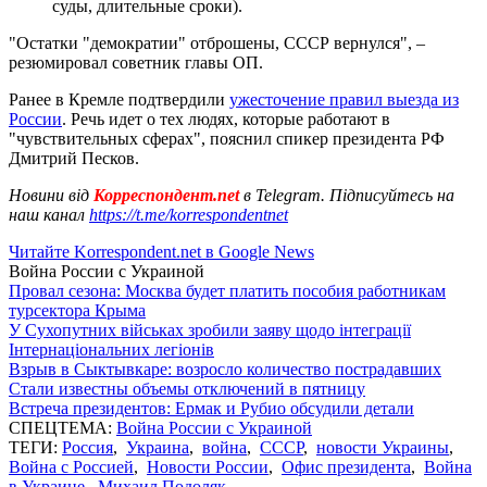
суды, длительные сроки).
"Остатки "демократии" отброшены, СССР вернулся", –
резюмировал советник главы ОП.
Ранее в Кремле подтвердили
ужесточение правил выезда из
России
. Речь идет о тех людях, которые работают в
"чувствительных сферах", пояснил спикер президента РФ
Дмитрий Песков.
Новини від
Корреспондент.net
в Telegram. Підписуйтесь на
наш канал
https://t.me/korrespondentnet
Читайте Korrespondent.net в Google News
Война России с Украиной
Провал сезона: Москва будет платить пособия работникам
турсектора Крыма
У Сухопутних військах зробили заяву щодо інтеграції
Інтернаціональних легіонів
Взрыв в Сыктывкаре: возросло количество пострадавших
Стали известны объемы отключений в пятницу
Встреча президентов: Ермак и Рубио обсудили детали
СПЕЦТЕМА:
Война России с Украиной
ТЕГИ:
Россия
,
Украина
,
война
,
СССР
,
новости Украины
,
Война с Россией
,
Новости России
,
Офис президента
,
Война
в Украине
,
Михаил Подоляк