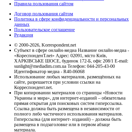
Правила пользования сайтом
Договор пользования сайтом
Политика в сфере конфиденциальности и персональных
данных
Пользовательское соглашение
Редакция
© 2000-2026, Korrespondent.net
Субъект в сфере онлайн-медиа Название онлайн-медиа -
«КореспонденТ.net» Адрес: 02091, місто Київ,
ХАРКІВСЬКЕ ШОСЕ, будинок 172-Б, офіс 208/1 E-mail:
sunlight@mediadim.com.ua
Телефон: 044-205-43-00
Идентификатор медиа - R40-06068
Использование любых материалов, размещённых на
сайте, разрешается при условии ссылки на
Корреспондент.net.
При копировании материалов со страницы «Новости
Украины и мира», для интернет-изданий – обязательна
прямая открытая для поисковых систем гиперссылка.
Ссылка должна быть размещена в независимости от
полного либо частичного использования материалов.
Гиперссылка (для интернет- изданий) – должна быть
размещена в подзаголовке или в первом абзаце
материала.