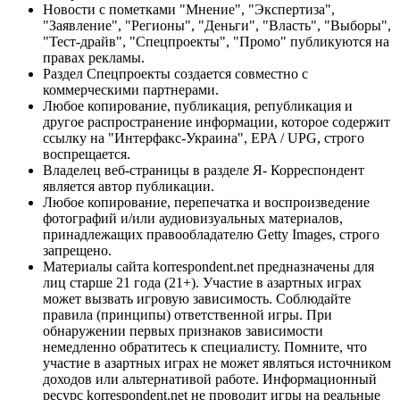
Новости с пометками "Мнение", "Экспертиза",
"Заявление", "Регионы", "Деньги", "Власть", "Выборы",
"Тест-драйв", "Спецпроекты", "Промо" публикуются на
правах рекламы.
Раздел Спецпроекты создается совместно с
коммерческими партнерами.
Любое копирование, публикация, републикация и
другое распространение информации, которое содержит
ссылку на "Интерфакс-Украина", EPA / UPG, строго
воспрещается.
Владелец веб-страницы в разделе Я- Корреспондент
является автор публикации.
Любое копирование, перепечатка и воспроизведение
фотографий и/или аудиовизуальных материалов,
принадлежащих правообладателю Getty Images, строго
запрещено.
Материалы сайта korrespondent.net предназначены для
лиц старше 21 года (21+). Участие в азартных играх
может вызвать игровую зависимость. Соблюдайте
правила (принципы) ответственной игры. При
обнаружении первых признаков зависимости
немедленно обратитесь к специалисту. Помните, что
участие в азартных играх не может являться источником
доходов или альтернативой работе. Информационный
ресурс korrespondent.net не проводит игры на реальные