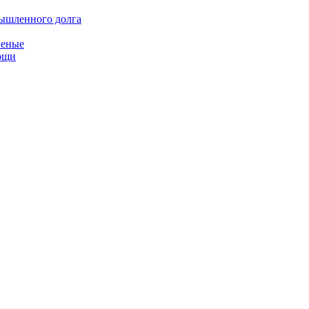
мышленного долга
неные
мощи