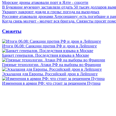
Морские дроны атаковали порт в Ялте - соцсети
В Буковине мужчину заставляли отдать 50 тысяч долларов вы
Украину накроют дожди и грозы: погода на выходных
Россияне атаковали дронами Херсонщину: есть погибшие и ра
Когда связь молчит - молчит вся бригада. Связисты просят по
Сюжеты
Итоги 06.08: Санкции против РФ и дрон в Лейпциге
Банкет генералов. Последствия взрыва в Москве
Грязные технологии. Атаки РФ на выборы во Франции
Эскалация для Европы. Российский дрон в Лейпциге
Изменения в армии РФ: что стоит за решением Путина