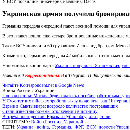
У ВСУ появились инженерные машины Dachs
Украинская армия получила бронирова
Германия передала очередной пакет военной помощи для укра
В этот пакет вошли еще четыре бронированные инженерные ма
Также ВСУ получили 60 грузовиков Zetros под брендом Merced
Кроме того, Германия передала 42 мобильные антенно-мачтовые
Напомним, в конце марта
Украина получила 18 танков Leopard 
Новини від
Корреспондент.net
в Telegram. Підписуйтесь на на
Читайте Korrespondent.net в Google News
Война России с Украиной
Провал сезона: Москва будет платить пособия работникам тур
У Сухопутних військах зробили заяву щодо інтеграції Інтернац
Взрыв в Сыктывкаре: возросло количество пострадавших
Стали известны объемы отключений в пятницу
Встреча президентов: Ермак и Рубио обсудили детали
СПЕЦТЕМА:
Война России с Украиной
ТЕГИ:
Украина
,
война
,
Германия
,
ФРГ
,
ВСУ
,
новости Украи