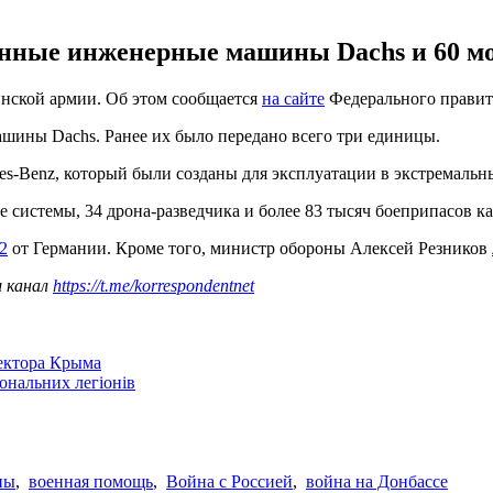
нные инженерные машины Dachs и 60 мо
инской армии. Об этом сообщается
на сайте
Федерального правите
шины Dachs. Ранее их было передано всего три единицы.
es-Benz, который были созданы для эксплуатации в экстремальн
 системы, 34 дрона-разведчика и более 83 тысяч боеприпасов ка
2
от Германии. Кроме того, министр обороны Алексей Резников
ш канал
https://t.me/korrespondentnet
сектора Крыма
іональних легіонів
ны
,
военная помощь
,
Война с Россией
,
война на Донбассе