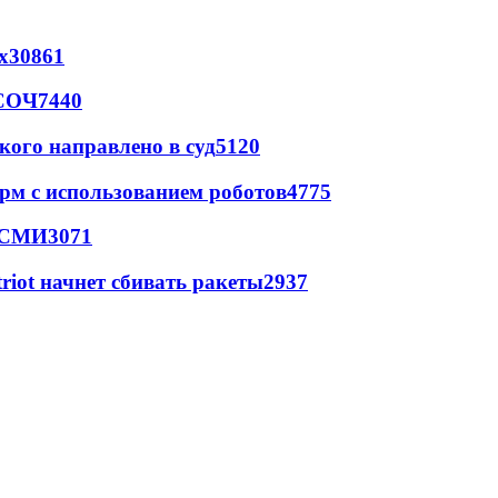
х
30861
 СОЧ
7440
кого направлено в суд
5120
рм с использованием роботов
4775
- СМИ
3071
triot начнет сбивать ракеты
2937