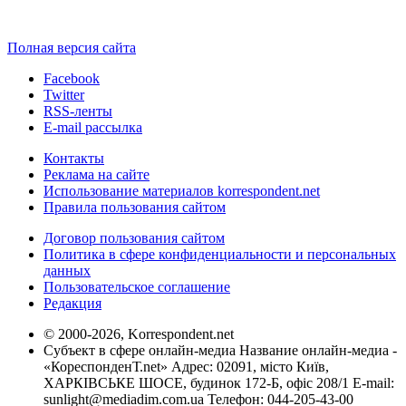
Полная версия сайта
Facebook
Twitter
RSS-ленты
E-mail рассылка
Контакты
Реклама на сайте
Использование материалов korrespondent.net
Правила пользования сайтом
Договор пользования сайтом
Политика в сфере конфиденциальности и персональных
данных
Пользовательское соглашение
Редакция
© 2000-2026, Korrespondent.net
Субъект в сфере онлайн-медиа Название онлайн-медиа -
«КореспонденТ.net» Адрес: 02091, місто Київ,
ХАРКІВСЬКЕ ШОСЕ, будинок 172-Б, офіс 208/1 E-mail:
sunlight@mediadim.com.ua
Телефон: 044-205-43-00