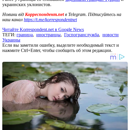
украинских уклонистов.
Новини від
Корреспондент.net
в Telegram. Підписуйтесь на
наш канал
https://t.me/korrespondentnet
Читайте Korrespondent.net в Google News
ТЕГИ:
граница
,
иностранцы
,
Госпогранслужба
,
новости
Украины
Если вы заметили ошибку, выделите необходимый текст и
нажмите Ctrl+Enter, чтобы сообщить об этом редакции.