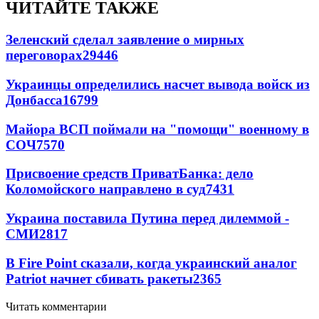
ЧИТАЙТЕ ТАКЖЕ
Зеленский сделал заявление о мирных
переговорах
29446
Украинцы определились насчет вывода войск из
Донбасса
16799
Майора ВСП поймали на "помощи" военному в
СОЧ
7570
Присвоение средств ПриватБанка: дело
Коломойского направлено в суд
7431
Украина поставила Путина перед дилеммой -
СМИ
2817
В Fire Point сказали, когда украинский аналог
Patriot начнет сбивать ракеты
2365
Читать комментарии